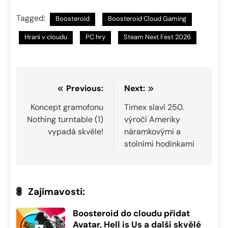
Tagged:
Boosteroid
Boosteroid Cloud Gaming
Hraní v cloudu
PC hry
Steam Next Fest 2026
Navigace
Previous:
Next:
pro
Koncept gramofonu
Timex slaví 250.
Nothing turntable (1)
výročí Ameriky
příspěvek
vypadá skvěle!
náramkovými a
stolními hodinkami
Zajímavosti:
Boosteroid do cloudu přidat
Avatar, Hell is Us a další skvělé