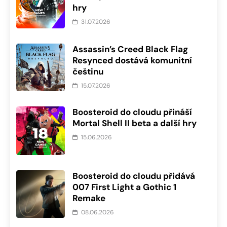
hry
31.07.2026
Assassin’s Creed Black Flag
Resynced dostává komunitní
češtinu
15.07.2026
Boosteroid do cloudu přináší
Mortal Shell II beta a další hry
15.06.2026
Boosteroid do cloudu přidává
007 First Light a Gothic 1
Remake
08.06.2026