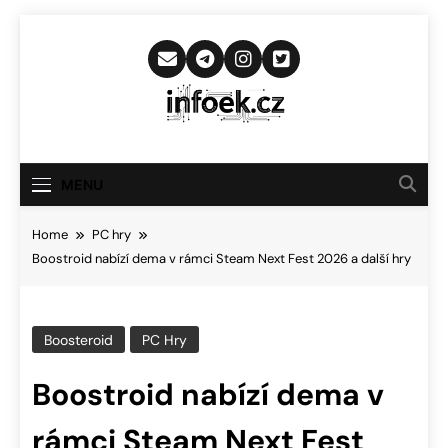
Skip
to
content
Infoek.cz
Web Věnující Se Technologickým
Novinkám
MENU
Home
PC hry
Boostroid nabízí dema v rámci Steam Next Fest 2026 a další hry
Boosteroid
PC Hry
Boostroid nabízí dema v
rámci Steam Next Fest