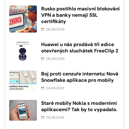
Rusko postihlo masivní blokování
VPN a banky nemají SSL
certifikáty
06.08.2026
Huawei u nás prodává tři edice
otevřených sluchátek FreeClip 2
06.08.2026
Boj proti cenzuře internetu: Nová
Snowflake aplikace pro mobily
04.08.2026
Staré mobily Nokia s moderními
aplikacemi? Tak by to vypadalo.
03.08.2026