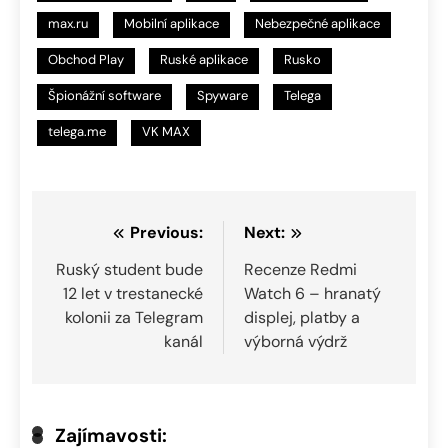
max.ru
Mobilní aplikace
Nebezpečné aplikace
Obchod Play
Ruské aplikace
Rusko
Špionážní software
Spyware
Telega
telega.me
VK MAX
Navigace
Previous:
Next:
pro
Ruský student bude
Recenze Redmi
12 let v trestanecké
Watch 6 – hranatý
příspěvek
kolonii za Telegram
displej, platby a
kanál
výborná výdrž
Zajímavosti: