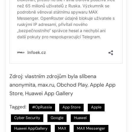
Zdroj: vlastním zdrojům byla slíbena
anonymita, max.ru, Obchod Play, Apple App
Store, Huawei App Gallery
Tagged:
#OpRussia
App Store
Apple
Cyber Security
Google
Huawei
Huawei AppGallery
MAX
MAX Messenger