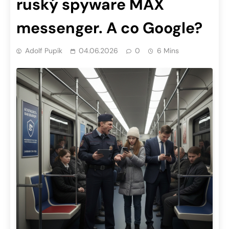
ruský spyware MAX
messenger. A co Google?
Adolf Pupík
04.06.2026
0
6 Mins