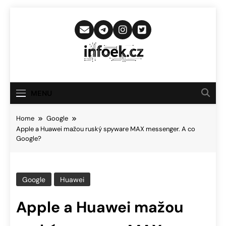
Skip
to
content
Infoek.cz
Web Věnující Se Technologickým
Novinkám
MENU
Home
Google
Apple a Huawei mažou ruský spyware MAX messenger. A co
Google?
Google
Huawei
Apple a Huawei mažou