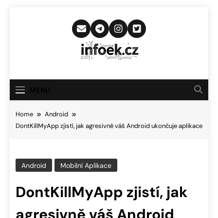
Skip
to
content
Infoek.cz
Web Věnující Se Technologickým
Novinkám
MENU
Home
Android
DontKillMyApp zjistí, jak agresivně váš Android ukončuje aplikace
Android
Mobilní Aplikace
DontKillMyApp zjistí, jak
agresivně váš Android