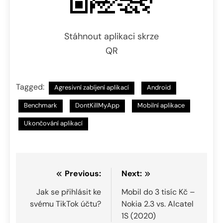
Stáhnout aplikaci skrze
QR
Tagged:
Agresivní zabíjení aplikací
Android
Benchmark
DontKillMyApp
Mobilní aplikace
Ukončování aplikací
Navigace
Previous:
Next:
pro
Jak se přihlásit ke
Mobil do 3 tisíc Kč –
svému TikTok účtu?
Nokia 2.3 vs. Alcatel
příspěvek
1S (2020)