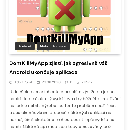
Android
Mobilní Aplikace
DontKillMyApp zjistí, jak agresivně váš
Android ukončuje aplikace
Adolf Pupík
26.06.2020
0
2 Mins
U dnešních smartphonů je problém výdrže na jedno
nabití. Jen málokterý vydrží dva dny běžného používání
na jedno nabití. Výrobci se tento problém snaží řešit
třeba ukončováním procesů některých aplikací na
pozadí, čímž skutečně mohou docílit lepší výdrže na
nabití. Některé aplikace jsou tedy omezovány, což