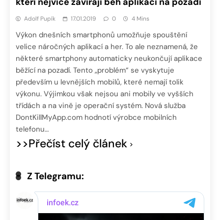
kteří nejvíce zavírají běh aplikací na pozadí
Adolf Pupík
17.01.2019
0
4 Mins
Výkon dnešních smartphonů umožňuje spouštění
velice náročných aplikací a her. To ale neznamená, že
některé smartphony automaticky neukončují aplikace
běžící na pozadí. Tento „problém“ se vyskytuje
především u levnějších mobilů, které nemají tolik
výkonu. Výjimkou však nejsou ani mobily ve vyšších
třídách a na vině je operační systém. Nová služba
DontKillMyApp.com hodnotí výrobce mobilních
telefonu…
>>Přečíst celý článek
Z Telegramu: