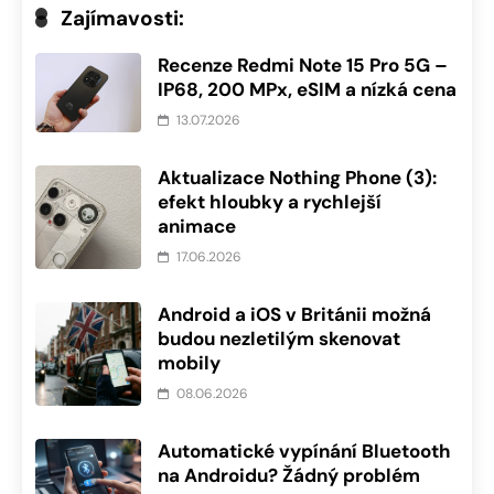
Zajímavosti:
Recenze Redmi Note 15 Pro 5G –
IP68, 200 MPx, eSIM a nízká cena
13.07.2026
Aktualizace Nothing Phone (3):
efekt hloubky a rychlejší
animace
17.06.2026
Android a iOS v Británii možná
budou nezletilým skenovat
mobily
08.06.2026
Automatické vypínání Bluetooth
na Androidu? Žádný problém