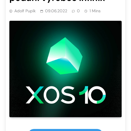
Adolf Pupík
09.06.2022
0
1 Mins