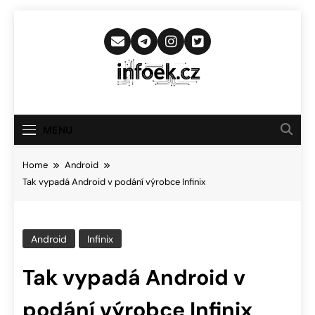
Skip
to
content
Infoek.cz
Web Věnující Se Technologickým
Novinkám
MENU
Home
Android
Tak vypadá Android v podání výrobce Infinix
Android
Infinix
Tak vypadá Android v
podání výrobce Infinix