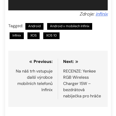
Zdroje:
infinix
Tagged:
Android
Android v mobilech Infinix
Infinix
XOS
XOS 10
Navigace
Previous:
Next:
pro
Na náš trh vstupuje
RECENZE: Yenkee
další výrobce
RGB Wireless
příspěvek
mobilních telefonů
Charger 15W –
Infinix
bezdrátová
nabíječka pro hráče