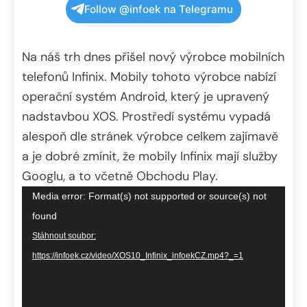
Follow @infoek na Telegramu
Na náš trh dnes přišel nový výrobce mobilních
telefonů Infinix. Mobily tohoto výrobce nabízí
operační systém Android, který je upravený
nadstavbou XOS. Prostředí systému vypadá
alespoň dle stránek výrobce celkem zajímavě
a je dobré zmínit, že mobily Infinix mají služby
Googlu, a to včetně Obchodu Play.
Video
Media error: Format(s) not supported or source(s) not
přehrávač
found
Stáhnout soubor:
https://infoek.cz/video/XOS10_Infinix_infoekCZ.mp4?_=1