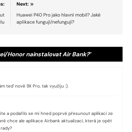
s:
Next:
ut
Huawei P40 Pro jako hlavní mobil? Jaké
ilu
aplikace fungují/nefungují?
i/Honor nainstalovat Air Bank?
”
m teď nově 9X Pro, tak využiju :).
te a podařilo se mi hned poprvé přesunout aplikaci ze
ě chce ale aplikace Airbank aktualizaci, která je opět
 rady?