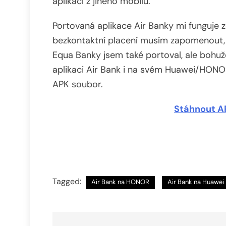
aplikací z jiného mobilu.
Portovaná aplikace Air Banky mi funguje z
bezkontaktní placení musím zapomenout, 
Equa Banky jsem také portoval, ale bohuže
aplikaci Air Bank i na svém Huawei/HONOR
APK soubor.
Stáhnout AP
Tagged:
Air Bank na HONOR
Air Bank na Huawei