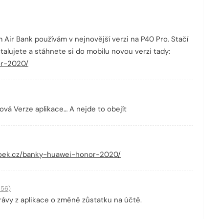
 Air Bank používám v nejnovější verzi na P40 Pro. Stačí
alujete a stáhnete si do mobilu novou verzi tady:
or-2020/
nová Verze aplikace… A nejde to obejít
nfoek.cz/banky-huawei-honor-2020/
:56)
rávy z aplikace o změně zůstatku na účtě.