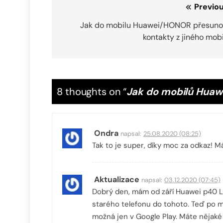
Navigace
Previou
pro
Jak do mobilu Huawei/HONOR přesuno
kontakty z jiného mob
příspěvek
8 thoughts on “
Jak do mobilů Huawe
Ondra
napsal:
25.08.2020 (08:25)
Tak to je super, díky moc za odkaz! Má
Aktualizace
napsal:
03.12.2020 (07:45)
Dobrý den, mám od září Huawei p40 Li
starého telefonu do tohoto. Teď po mn
možná jen v Google Play. Máte nějaké