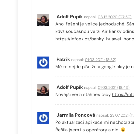
Adolf Pupík
napsal:
03.12.2020 (07:50)
Ano, řešení je velice jednoduché. Sám
když současnou verzi Air Banky odinst
https://infoek.cz/banky-huawei-hon
Patrik
napsal:
01.03.2021 (18:32)
Mě to nejde píše že v google play je 
Adolf Pupík
napsal:
01.03.2021 (18:43)
Novější verzi stáhneš tady
https://i
Jarmila Poncová
napsal:
23.07.2021 (11
Po aktualizaci aplikace mi nechodí zp
Řešila jsem i s operátory a nic.