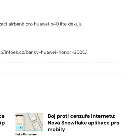
zaci airbank pro huawei p40 lite dekuju
s://infoek.cz/banky-huawei-honor-2020/
ce
Boj proti cenzuře internetu:
ip
Nová Snowflake aplikace pro
mobily