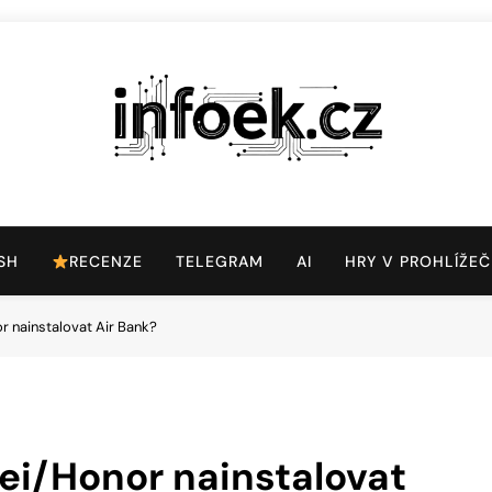
Infoek.cz
Web Věnující Se Technologickým Novinkám
SH
RECENZE
TELEGRAM
AI
HRY V PROHLÍŽEČ
 nainstalovat Air Bank?
ei/Honor nainstalovat