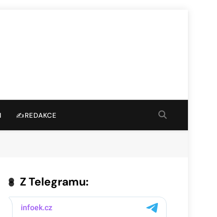
I
✍️REDAKCE
Z Telegramu: