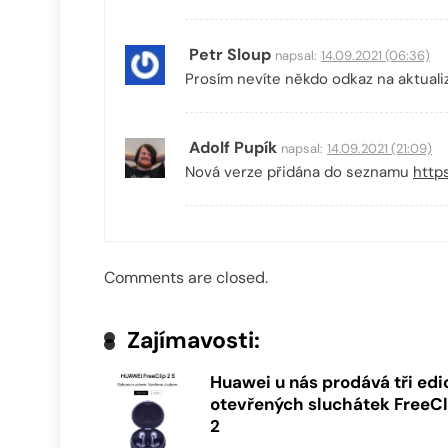
Petr Sloup
napsal:
14.09.2021 (06:36)
Prosím nevíte někdo odkaz na aktuali
Adolf Pupík
napsal:
14.09.2021 (21:09)
Nová verze přidána do seznamu
http
Comments are closed.
Zajímavosti:
Huawei u nás prodává tři edi
otevřených sluchátek FreeCl
2