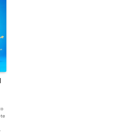
l
to
ete
é