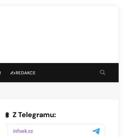
I
✍️REDAKCE
Z Telegramu: