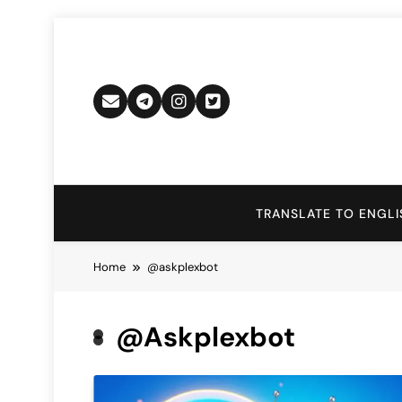
Skip
to
content
TRANSLATE TO ENGLI
Home
@askplexbot
@askplexbot