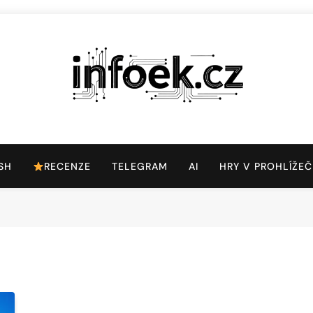
Infoek.cz
Web Věnující Se Technologickým Novinkám
SH
RECENZE
TELEGRAM
AI
HRY V PROHLÍŽEČ