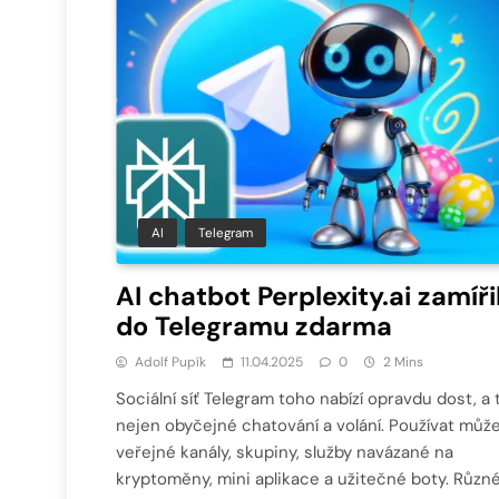
AI
Telegram
AI chatbot Perplexity.ai zamíři
do Telegramu zdarma
Adolf Pupík
11.04.2025
0
2 Mins
Sociální síť Telegram toho nabízí opravdu dost, a 
nejen obyčejné chatování a volání. Používat můž
veřejné kanály, skupiny, služby navázané na
kryptoměny, mini aplikace a užitečné boty. Různ