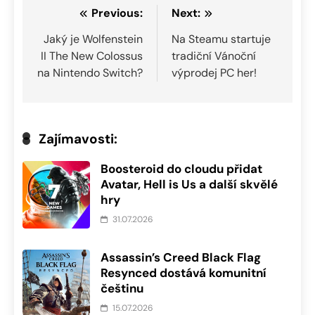
Navigace
Previous:
Next:
pro
Jaký je Wolfenstein
Na Steamu startuje
II The New Colossus
tradiční Vánoční
příspěvek
na Nintendo Switch?
výprodej PC her!
Zajímavosti:
Boosteroid do cloudu přidat
Avatar, Hell is Us a další skvělé
hry
31.07.2026
Assassin’s Creed Black Flag
Resynced dostává komunitní
češtinu
15.07.2026