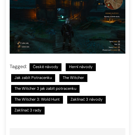
Tagged:
České návody
Herní návody
Jak zabít Potracenku
The Witcher
The Witcher 3 jak zabít potracenku
The Witcher 3: Wold Hunt
Zaklínač 3 návody
Zaklínač 3 rady