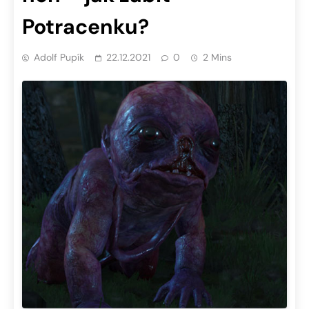
Potracenku?
Adolf Pupík
22.12.2021
0
2 Mins