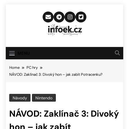
Skip
to
content
Infoek.cz
Web Věnující Se Technologickým
Novinkám
MENU
Home
PC hry
NÁVOD: Zaklínač 3: Divoký hon – jak zabít Potracenku?
Návody
Nintendo
NÁVOD: Zaklínač 3: Divoký
hon – jak zabít