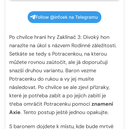
Follow @infoek na Telegramu
Po chvilce hraní hry Zaklínač 3: Divoký hon
narazíte na úkol s názvem Rodinné záležitosti.
Setkáte se tedy s Potracenkou, na kterou
můžete rovnou zaútočit, ale já doporučuji
snazší druhou variantu. Baron vezme
Potracenku do rukou a vy jej musíte
následovat. Po chvilce se ale zjeví přízraky,
které je potřeba zabít a po jejich zabití je
třeba omráčit Potracenku pomocí
znamení
Axie
. Tento postup ještě jednou opakujte.
S baronem dojdete k místu, kde bude mrtvé