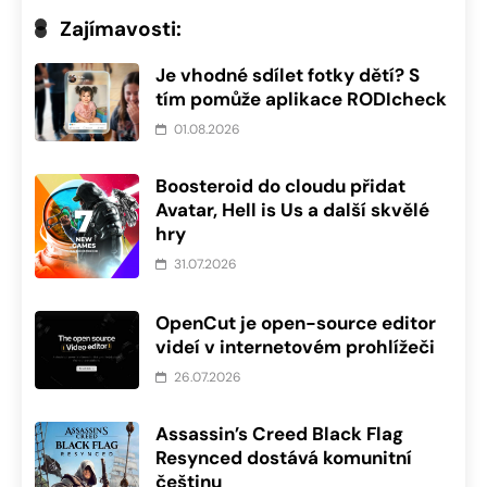
Zajímavosti:
Je vhodné sdílet fotky dětí? S
tím pomůže aplikace RODIcheck
01.08.2026
Boosteroid do cloudu přidat
Avatar, Hell is Us a další skvělé
hry
31.07.2026
OpenCut je open-source editor
videí v internetovém prohlížeči
26.07.2026
Assassin’s Creed Black Flag
Resynced dostává komunitní
češtinu