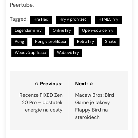
Peertube.
Tagged:
Hra Had
Hry v prohlížeči
HTML5 hry
Legendární hry
Online hry
Open-source hry
Pong
Pong v prohlížeči
Retro hry
Snake
Webové aplikace
Webové hry
Navigace
Previous:
Next:
pro
Recenze FIXED Zen
Macaw Bros: Bird
20 Pro – dostatek
Game je takový
příspěvek
energie na cesty
Flappy Bird na
steroidech