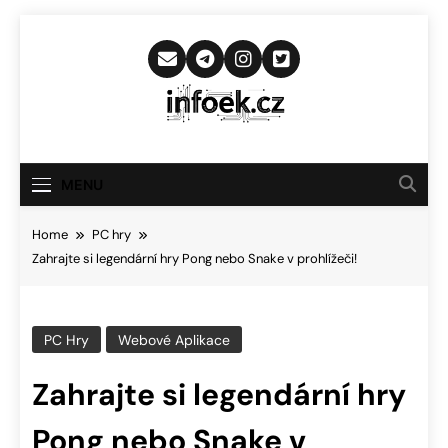
Skip
to
content
Infoek.cz
Web Věnující Se Technologickým
Novinkám
MENU
Home
PC hry
Zahrajte si legendární hry Pong nebo Snake v prohlížeči!
PC Hry
Webové Aplikace
Zahrajte si legendární hry
Pong nebo Snake v