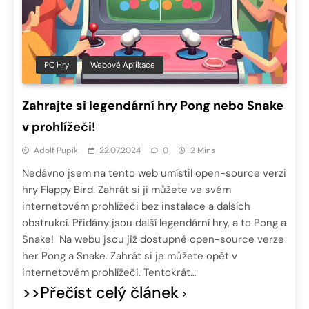
PC Hry
Webové Aplikace
Zahrajte si legendární hry Pong nebo Snake
v prohlížeči!
Adolf Pupík
22.07.2024
0
2 Mins
Nedávno jsem na tento web umístil open-source verzi
hry Flappy Bird. Zahrát si ji můžete ve svém
internetovém prohlížeči bez instalace a dalších
obstrukcí. Přidány jsou další legendární hry, a to Pong a
Snake! Na webu jsou již dostupné open-source verze
her Pong a Snake. Zahrát si je můžete opět v
internetovém prohlížeči. Tentokrát…
>>Přečíst celý článek