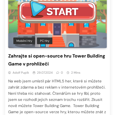
Mobilní Hry
PC Hry
Zahrajte si open-source hru Tower Building
Game v prohlížeči
Adolf Pupík
29.07.2024
0
2 Mins
Na web jsem umístil pár HTML5 her, které si můžete
zahrát zdarma a bez reklam v internetovém prohlížeči.
Není třeba nic stahovat. Čtenářům se hry líbí, proto
jsem se rozhodl jejich seznam trochu rozšířit. Zkusit
nově můžete Tower Building Game. Tower Building
Game je open-source verze hry, kterou můžete znát z