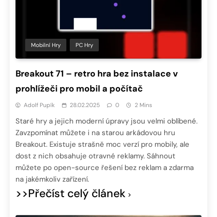
Mobilní Hry
PC Hry
Breakout 71 – retro hra bez instalace v
prohlížeči pro mobil a počítač
Adolf Pupík
28.02.2025
0
2 Mins
Staré hry a jejich moderní úpravy jsou velmi oblíbené.
Zavzpomínat můžete i na starou arkádovou hru
Breakout. Existuje strašně moc verzí pro mobily, ale
dost z nich obsahuje otravné reklamy. Sáhnout
můžete po open-source řešení bez reklam a zdarma
na jakémkoliv zařízení.
>>Přečíst celý článek