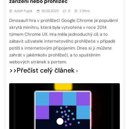
zařízení nebo prohlížeč
Adolf Pupík
19.03.2025
0
2 Mins
Dinosauří hra v prohlížeči Google Chrome je populární
skrytá minihru, která byla vytvořena v roce 2014
týmem Chrome UX. Hra měla jednoduchý cíl, a to
zabavit uživatele internetového prohlížeče v případě
potíží s internetovým připojením. Dnes si ji můžete
zahrát v jakémkoliv prohlížeči, a to spuštěním
webových stránek s portem.
>>Přečíst celý článek