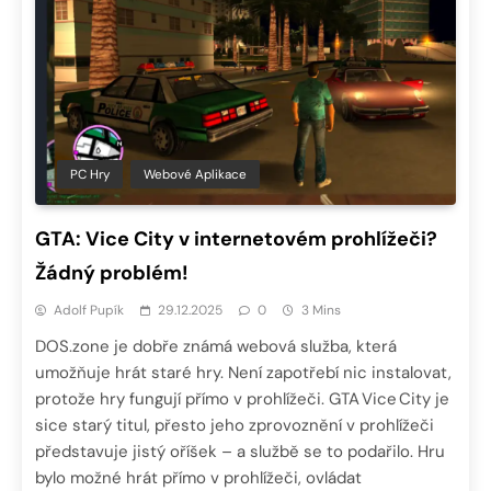
PC Hry
Webové Aplikace
GTA: Vice City v internetovém prohlížeči?
Žádný problém!
Adolf Pupík
29.12.2025
0
3 Mins
DOS.zone je dobře známá webová služba, která
umožňuje hrát staré hry. Není zapotřebí nic instalovat,
protože hry fungují přímo v prohlížeči. GTA Vice City je
sice starý titul, přesto jeho zprovoznění v prohlížeči
představuje jistý oříšek – a službě se to podařilo. Hru
bylo možné hrát přímo v prohlížeči, ovládat