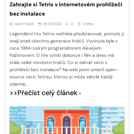
Zahrajte si Tetris v internetovém prohlížeči
bez instalace
Adolf Pupík
29.07.2024
0
2 Mins
Legendární hru Tetris netřeba představovat, protože ji
znají snad všechny generace hráčů. Vyvinuta byla v
roce 1984 ruským programátorem Alexejem
Pažitnovem. O hře vznikl dokonce i film a dnes má
stále velké množství hráčů. Co si zahrát verzi v
prohlížeči bez instalace? Na web jsem umístil open-
source verzi Tetrisu, kterou si může zahrát každý
zdarma…
>>Přečíst celý článek