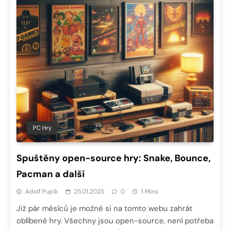
PC Hry
Spuštěny open-source hry: Snake, Bounce,
Pacman a další
Adolf Pupík
25.01.2025
0
1 Mins
Již pár měsíců je možné si na tomto webu zahrát
oblíbené hry. Všechny jsou open-source, není potřeba