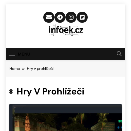
Skip
to
content
Infoek.cz
Web Věnující Se Technologickým
Novinkám
MENU
Home
Hry v prohlížeči
Hry V Prohlížeči