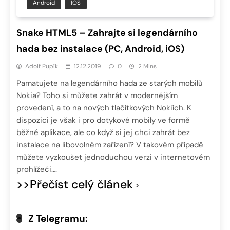
Android
IOS
Snake HTML5 – Zahrajte si legendárního
hada bez instalace (PC, Android, iOS)
Adolf Pupík
12.12.2019
0
2 Mins
Pamatujete na legendárního hada ze starých mobilů
Nokia? Toho si můžete zahrát v modernějším
provedení, a to na nových tlačítkových Nokiích. K
dispozici je však i pro dotykové mobily ve formě
běžné aplikace, ale co když si jej chci zahrát bez
instalace na libovolném zařízení? V takovém případě
můžete vyzkoušet jednoduchou verzi v internetovém
prohlížeči….
>>Přečíst celý článek
Z Telegramu: