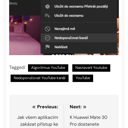
Tagged:
Algoritmus YouTube
Nastavení Youtube
Nedoporučovat YouTube kanál
YouTube
Navigace
Previous:
Next:
pro
Jak všem aplikacím
K Huawei Mate 30
zakázat přístup ke
Pro dostanete