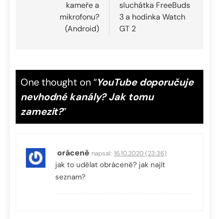
příspěvek
kameře a
sluchátka FreeBuds
mikrofonu?
3 a hodinka Watch
(Android)
GT 2
One thought on “
YouTube doporučuje
nevhodné kanály? Jak tomu
zamezit?
”
oráceně
napsal:
16.10.2020 (23:36)
jak to udělat obráceně? jak najít
seznam?