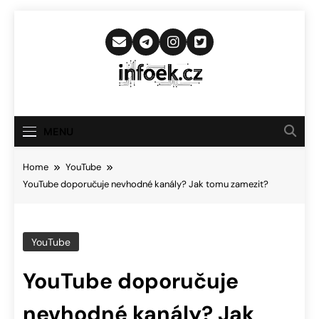
Skip
to
content
Infoek.cz
Web Věnující Se Technologickým
Novinkám
MENU
Home
YouTube
YouTube doporučuje nevhodné kanály? Jak tomu zamezit?
YouTube
YouTube doporučuje
nevhodné kanály? Jak