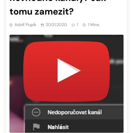
tomu zamezit?
Adolf Pupík
20.01.2020
1
1 Mins