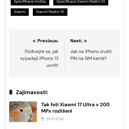
Specifikace mobilu
Specifikace Xiaomi Redmi 10
Xiaomi
Xiaomi Redmi 10
Navigace
Previous:
Next:
pro
Podívejte se, jak
Jak na iPhonu zrušit
vypadají iPhony 13
PIN na SIM kartě?
příspěvek
uvnitř
Zajímavosti:
Tak fotí Xiaomi 17 Ultra v 200
MPx rozlišení
29.07.2026