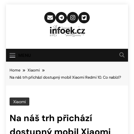
Skip
to
content
Infoek.cz
Web Věnující Se Technologickým
Novinkám
MENU
Home
Xiaomi
Na náš trh přichází dostupný mobil Xiaomi Redmi 10. Co nabízí?
Xiaomi
Na náš trh přichází
dostupný mobil Xiaomi