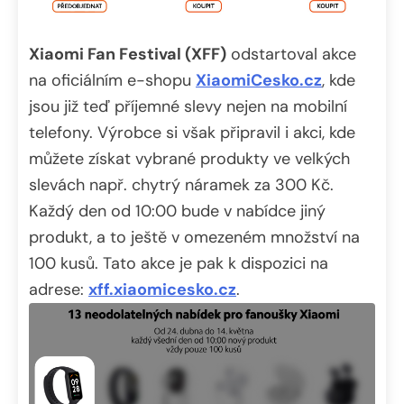
Xiaomi Fan Festival (XFF)
odstartoval akce
na oficiálním e-shopu
XiaomiCesko.cz
, kde
jsou již teď příjemné slevy nejen na mobilní
telefony. Výrobce si však připravil i akci, kde
můžete získat vybrané produkty ve velkých
slevách např. chytrý náramek za 300 Kč.
Každý den od 10:00 bude v nabídce jiný
produkt, a to ještě v omezeném množství na
100 kusů. Tato akce je pak k dispozici na
adrese:
xff.xiaomicesko.cz
.