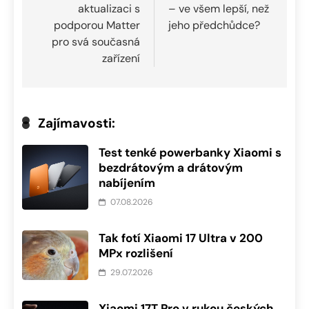
aktualizaci s
– ve všem lepší, než
příspěvek
podporou Matter
jeho předchůdce?
pro svá současná
zařízení
Zajímavosti:
Test tenké powerbanky Xiaomi s
bezdrátovým a drátovým
nabíjením
07.08.2026
Tak fotí Xiaomi 17 Ultra v 200
MPx rozlišení
29.07.2026
Xiaomi 17T Pro v rukou českých