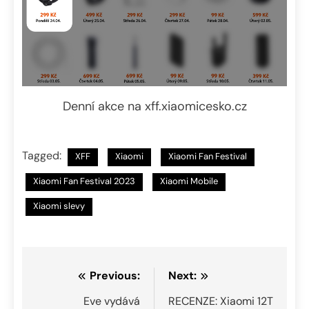
Denní akce na xff.xiaomicesko.cz
Tagged:
XFF
Xiaomi
Xiaomi Fan Festival
Xiaomi Fan Festival 2023
Xiaomi Mobile
Xiaomi slevy
Navigace
Previous:
Next:
pro
Eve vydává
RECENZE: Xiaomi 12T