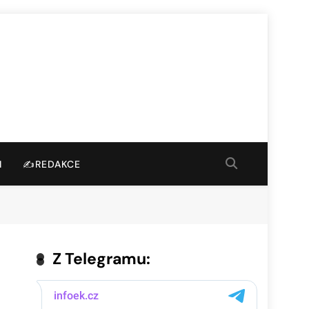
I
✍️REDAKCE
Z Telegramu: