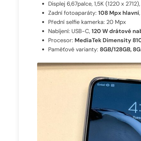
Displej 6,67palce, 1,5K (1220 x 271
Zadní fotoaparáty:
108 Mpx hlavní
Přední selfie kamerka: 20 Mpx
Nabíjení: USB-C,
120 W drátové nab
Procesor:
MediaTek Dimensity 810
Paměťové varianty:
8GB/128GB, 8