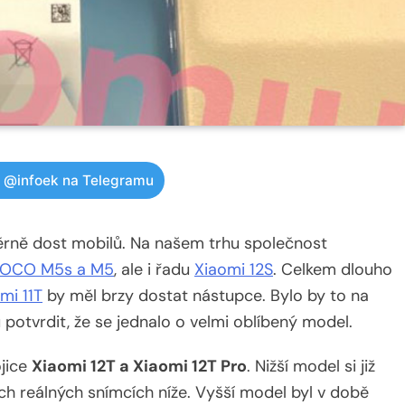
w @infoek na Telegramu
měrně dost mobilů. Na našem trhu společnost
OCO M5s a M5
, ale i řadu
Xiaomi 12S
. Celkem dlouho
mi 11T
by měl brzy dostat nástupce. Bylo by to na
potvrdit, že se jednalo o velmi oblíbený model.
jice
Xiaomi 12T a Xiaomi 12T Pro
. Nižší model si již
ch reálných snímcích níže. Vyšší model byl v době