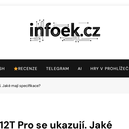
Infoek.cz
Web Věnující Se Technologickým Novinkám
SH
RECENZE
TELEGRAM
AI
HRY V PROHLÍŽEČ
í. Jaké mají specifikace?
12T Pro se ukazují. Jaké