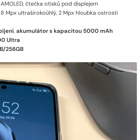
2), AMOLED, čtečka otisků pod displejem
, 8 Mpx ultraširokoúhlý, 2 Mpx hloubka ostrosti
íjení
,
akumulátor s kapacitou 5000 mAh
0 Ultra
GB/256GB