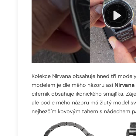
Kolekce Nirvana obsahuje hned tři modely
modelem je dle mého názoru asi
Nirvana
ciferník obsahuje ikonického smajlíka. Zá
ale podle mého názoru má žlutý model sv
nejhezčím kovovým tahem s nádechem pa