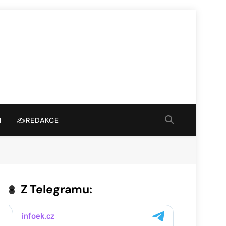
I
✍️REDAKCE
Z Telegramu: