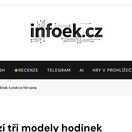
Infoek.cz
Web Věnující Se Technologickým Novinkám
SH
RECENZE
TELEGRAM
AI
HRY V PROHLÍŽEČ
dinek kolekce Nirvana
í tři modely hodinek