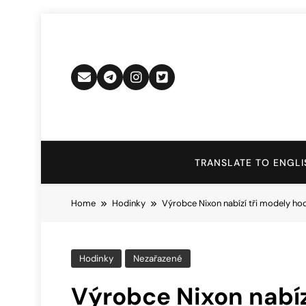
Skip
to
content
TRANSLATE TO ENGLI
Home
Hodinky
Výrobce Nixon nabízí tři modely ho
Hodinky
Nezařazené
Výrobce Nixon nabíz