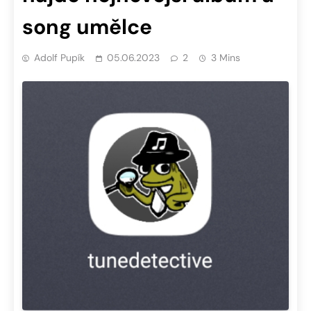
song umělce
Adolf Pupík
05.06.2023
2
3 Mins