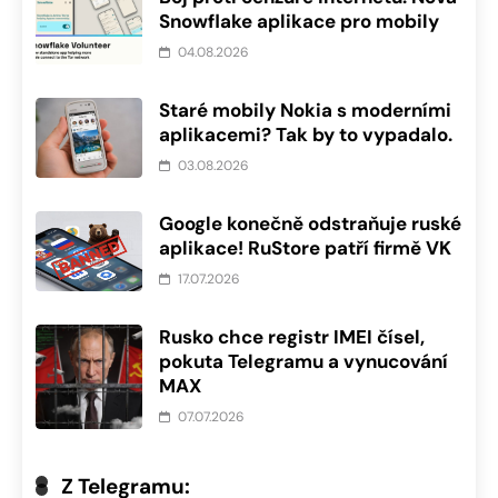
Snowflake aplikace pro mobily
04.08.2026
Staré mobily Nokia s moderními
aplikacemi? Tak by to vypadalo.
03.08.2026
Google konečně odstraňuje ruské
aplikace! RuStore patří firmě VK
17.07.2026
Rusko chce registr IMEI čísel,
pokuta Telegramu a vynucování
MAX
07.07.2026
Z Telegramu: