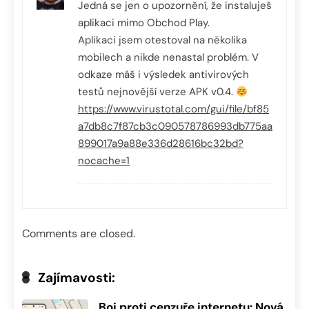
Jedná se jen o upozornění, že instaluješ
aplikaci mimo Obchod Play.
Aplikaci jsem otestoval na několika
mobilech a nikde nenastal problém. V
odkaze máš i výsledek antivirových
testů nejnovější verze APK v0.4.
https://www.virustotal.com/gui/file/bf85
a7db8c7f87cb3c090578786993db775aa
899017a9a88e336d28616bc32bd?
nocache=1
Comments are closed.
Zajímavosti:
Boj proti cenzuře internetu: Nová