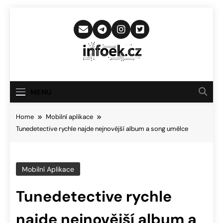
Skip
to
content
Infoek.cz
Web Věnující Se Technologickým
Novinkám
MENU
Home
Mobilní aplikace
Tunedetective rychle najde nejnovější album a song umělce
Mobilní Aplikace
Tunedetective rychle
najde nejnovější album a