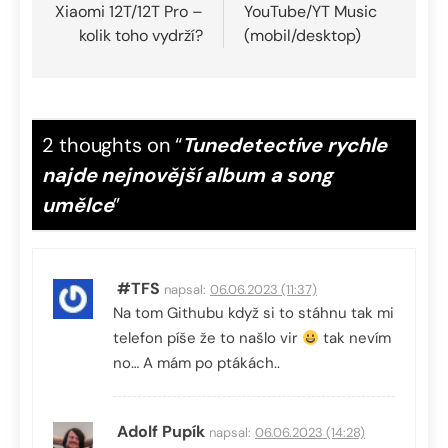
příspěvek
Xiaomi 12T/12T Pro –
YouTube/YT Music
kolik toho vydrží?
(mobil/desktop)
2 thoughts on “
Tunedetective rychle
najde nejnovější album a song
umělce
”
#TFS
napsal:
06.06.2023 (11:37)
Na tom Githubu když si to stáhnu tak mi
telefon píše že to našlo vir
tak nevím
no… A mám po ptákách..
Adolf Pupík
napsal:
06.06.2023 (14:28)