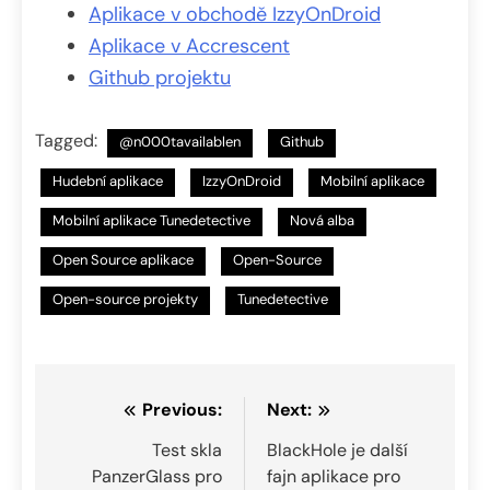
Aplikace v obchodě IzzyOnDroid
Aplikace v Accrescent
Github projektu
Tagged:
@n000tavailablen
Github
Hudební aplikace
IzzyOnDroid
Mobilní aplikace
Mobilní aplikace Tunedetective
Nová alba
Open Source aplikace
Open-Source
Open-source projekty
Tunedetective
Navigace
Previous:
Next:
pro
Test skla
BlackHole je další
PanzerGlass pro
fajn aplikace pro