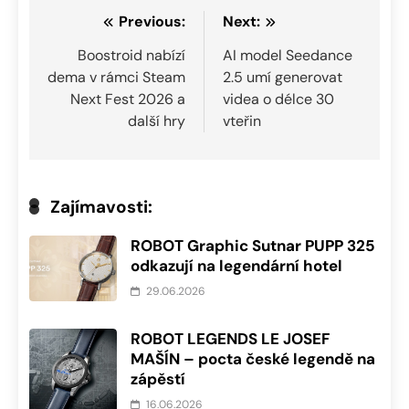
Navigace
Previous:
Next:
pro
Boostroid nabízí
AI model Seedance
dema v rámci Steam
2.5 umí generovat
příspěvek
Next Fest 2026 a
videa o délce 30
další hry
vteřin
Zajímavosti:
ROBOT Graphic Sutnar PUPP 325
odkazují na legendární hotel
29.06.2026
ROBOT LEGENDS LE JOSEF
MAŠÍN – pocta české legendě na
zápěstí
16.06.2026