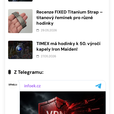
Recenze FIXED Titanium Strap –
titanový řemínek pro různé
hodinky
29.05.2026
TIMEX má hodinky k 50. výročí
kapely Iron Maiden!
27.05.2026
Z Telegramu: