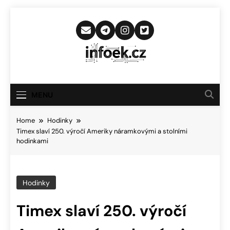
Skip
to
content
Infoek.cz
Web Věnující Se Technologickým
Novinkám
MENU
Home
Hodinky
Timex slaví 250. výročí Ameriky náramkovými a stolními
hodinkami
Hodinky
Timex slaví 250. výročí