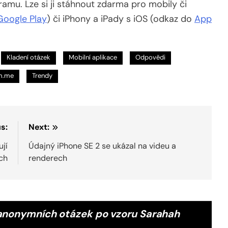
amu. Lze si ji stáhnout zdarma pro mobily či
Google Play
) či iPhony a iPady s iOS (odkaz do
App
Kladení otázek
Mobilní aplikace
Odpovědi
m.me
Trendy
s:
Next:
jí
Údajný iPhone SE 2 se ukázal na videu a
ch
renderech
 anonymních otázek po vzoru Sarahah