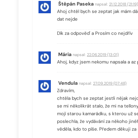
Štěpán Paseka
napsal:
21.12.2018 (21:19
Ahoj chtěl bych se zeptat jak mám dá
dat nejde
Dík za odpověď a Prosím co nejdřív
Mária
napsal:
22.06.2019 (13:01)
Ahoj, kdyz jsem nekomu napsala a az 
Vendula
napsal:
27.09.2019 (07:48)
Zdravím,
chtěla bych se zeptat jestli nějak nejd
se mi několikrát stalo, že mi na tell
mojí starou kamarádku, s kterou už s
poslechla, že vydávání za někoho jinéh
věděla, kdo to píše. Předem děkuji z