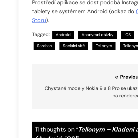
Prostředí aplikace se dost podobá Instagr
tablety se systémem Android (odkaz do
Storu
).
Tagged:
Android
Anonymní otázky
iOS
Sarahah
Sociální sítě
Tellonym
Tellony
Navigace
Previou
pro
Chystané modely Nokia 9 a 8 Pro se ukazu
na rendere
příspěvek
11 thoughts on “
Tellonym – Kladení