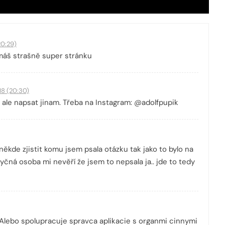
20:29)
e máš strašně super stránku
18 (20:30)
ale napsat jinam. Třeba na Instagram: @adolfpupik
 někde zjistit komu jsem psala otázku tak jako to bylo na
yčná osoba mi nevěří že jsem to nepsala ja.. jde to tedy
? Alebo spolupracuje spravca aplikacie s organmi cinnymi