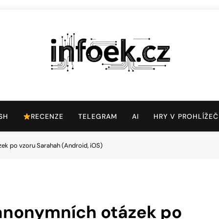
Infoek.cz
Web Věnující Se Technologickým Novinkám
SH
RECENZE
TELEGRAM
AI
HRY V PROHLÍŽEČ
ek po vzoru Sarahah (Android, iOS)
 anonymních otázek po