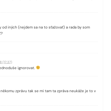
y od iných (nejdem sa na to sťažovať) a rada by som
ť?
8 (17:37)
í jednoduše ignorovat.
 někomu zprávu tak se mi tam ta zpráva neukáže je to v