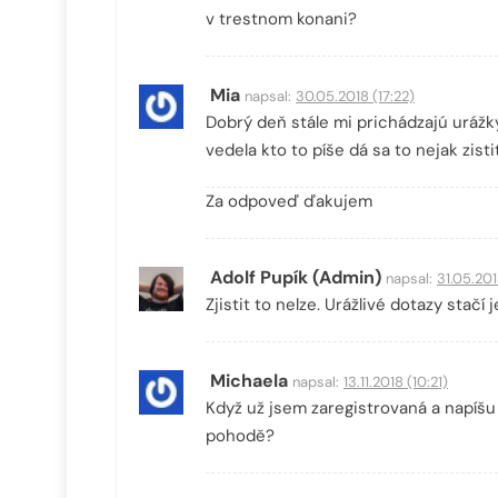
v trestnom konani?
Mia
napsal:
30.05.2018 (17:22)
Dobrý deň stále mi prichádzajú urážk
vedela kto to píše dá sa to nejak zisti
Za odpoveď ďakujem
Adolf Pupík (Admin)
napsal:
31.05.201
Zjistit to nelze. Urážlivé dotazy stač
Michaela
napsal:
13.11.2018 (10:21)
Když už jsem zaregistrovaná a napíšu
pohodě?