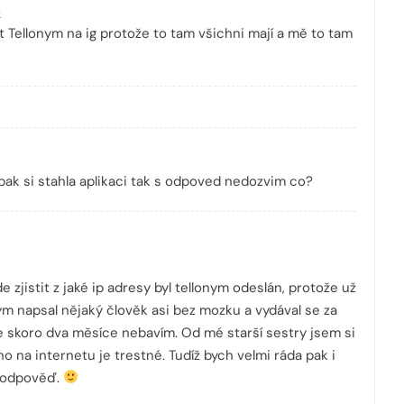
)
t Tellonym na ig protože to tam všichni mají a mě to tam
pak si stahla aplikaci tak s odpoved nedozvim co?
e zjistit z jaké ip adresy byl tellonym odeslán, protože už
onym napsal nějaký člověk asi bez mozku a vydával se za
e skoro dva měsíce nebavím. Od mé starší sestry jsem si
o na internetu je trestné. Tudíž bych velmi ráda pak i
a odpověď.