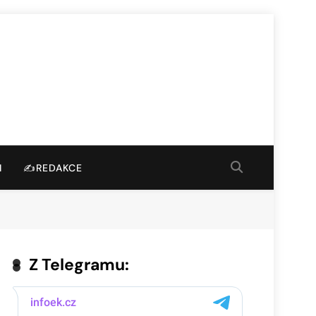
I
✍️REDAKCE
Z Telegramu: