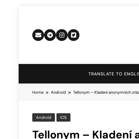
Skip
to
content
TRANSLATE TO ENGLI
Home
Android
Tellonym – Kladení anonymních otáz
Android
IOS
Tellonym – Kladení