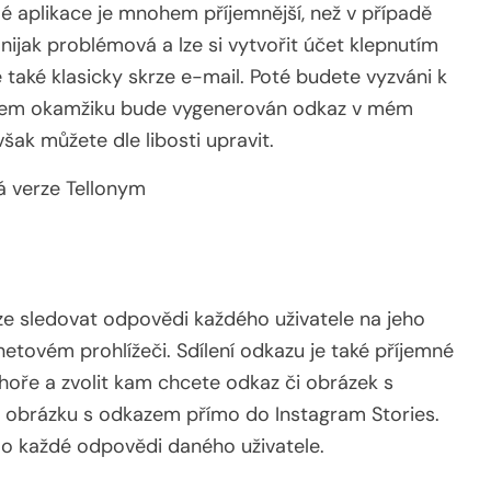
lé aplikace je mnohem příjemnější, než v případě
nijak problémová a lze si vytvořit účet klepnutím
e také klasicky skrze e-mail. Poté budete vyzváni k
Během okamžiku bude vygenerován odkaz v mém
 však můžete dle libosti upravit.
 verze Tellonym
lze sledovat odpovědi každého uživatele na jeho
rnetovém prohlížeči. Sdílení odkazu je také příjemné
hoře a zvolit kam chcete odkaz či obrázek s
í obrázku s odkazem přímo do Instagram Stories.
d o každé odpovědi daného uživatele.