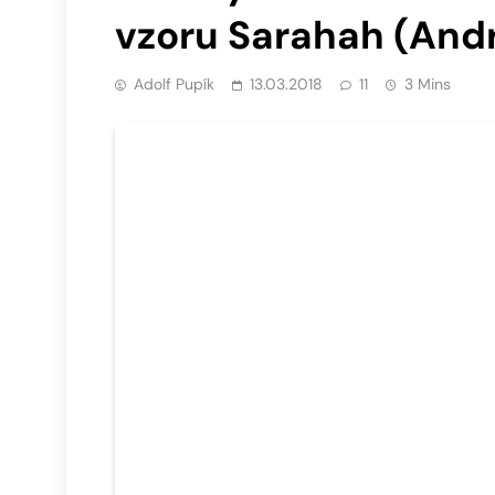
vzoru Sarahah (Andr
Adolf Pupík
13.03.2018
11
3 Mins