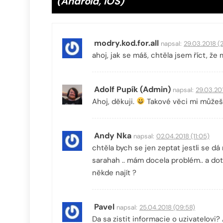
(Android, iOS)
”
modry.kod.for.all
napsal:
29.03.2018 (
ahoj, jak se máš, chtěla jsem říct, ž
Adolf Pupík (Admin)
napsal:
29.03.20
Ahoj, děkuji.
Takové věci mi můžeš 
Andy Nka
napsal:
02.04.2018 (11:05)
chtěla bych se jen zeptat jestli se dá
sarahah .. mám docela problém.. a dot
někde najít ?
Pavel
napsal:
25.04.2018 (09:58)
Da sa zistit informacie o uzivatelovi