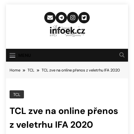
Skip
to
content
Infoek.cz
Web Věnující Se Technologickým
Novinkám
MENU
Home
TCL
TCL zve na online přenos z veletrhu IFA 2020
TCL
TCL zve na online přenos
z veletrhu IFA 2020