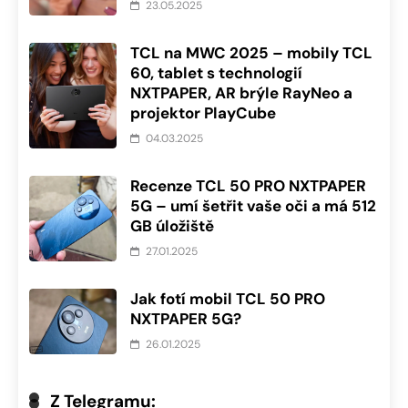
23.05.2025
TCL na MWC 2025 – mobily TCL
60, tablet s technologií
NXTPAPER, AR brýle RayNeo a
projektor PlayCube
04.03.2025
Recenze TCL 50 PRO NXTPAPER
5G – umí šetřit vaše oči a má 512
GB úložiště
27.01.2025
Jak fotí mobil TCL 50 PRO
NXTPAPER 5G?
26.01.2025
Z Telegramu: