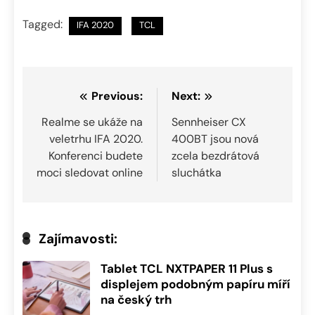
Tagged:
IFA 2020
TCL
Navigace
Previous:
Next:
pro
Realme se ukáže na
Sennheiser CX
veletrhu IFA 2020.
400BT jsou nová
příspěvek
Konferenci budete
zcela bezdrátová
moci sledovat online
sluchátka
Zajímavosti:
Tablet TCL NXTPAPER 11 Plus s
displejem podobným papíru míří
na český trh