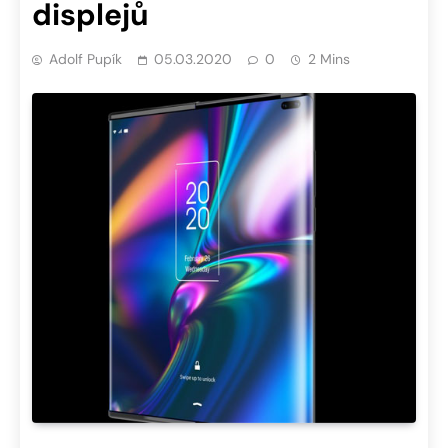
displejů
Adolf Pupík
05.03.2020
0
2 Mins