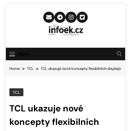
Skip
to
content
Infoek.cz
Web Věnující Se Technologickým
Novinkám
MENU
Home
TCL
TCL ukazuje nové koncepty flexibilních displejů
TCL
TCL ukazuje nové
koncepty flexibilních