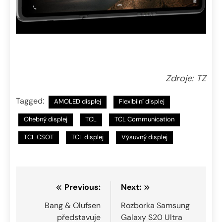
Zdroje: TZ
Tagged:
AMOLED displej
Flexibilní displej
Ohebný displej
TCL
TCL Communication
TCL CSOT
TCL displej
Výsuvný displej
Navigace
Previous:
Next:
pro
Bang & Olufsen
Rozborka Samsung
představuje
Galaxy S20 Ultra