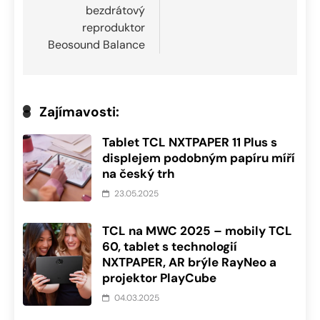
příspěvek
bezdrátový
reproduktor
Beosound Balance
Zajímavosti:
Tablet TCL NXTPAPER 11 Plus s
displejem podobným papíru míří
na český trh
23.05.2025
TCL na MWC 2025 – mobily TCL
60, tablet s technologií
NXTPAPER, AR brýle RayNeo a
projektor PlayCube
04.03.2025