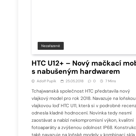
Nezařazené
HTC U12+ – Nový mačkací mob
s nabušeným hardwarem
Adolf Pupík
25.05.2018
0
7 Mins
Tchajwanská společnost HTC představila nový
vlajkový model pro rok 2018. Navazuje na loňskou
vlajkovou loď HTC U11, která si v podrobné recenz
odnesla kladné hodnocení. Novinka tedy nesmí
zaostávat a nabízí nekompromisní výkon, kvalitní
fotoaparáty a zvýšenou odolnost IP68. Konstruk
také navazuje na loňské modely v kombinaci skla