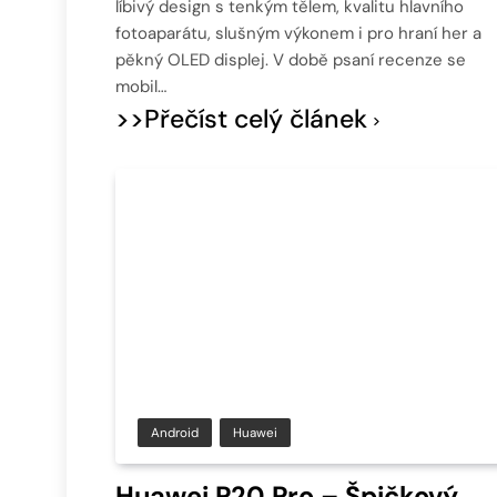
líbivý design s tenkým tělem, kvalitu hlavního
fotoaparátu, slušným výkonem i pro hraní her a
pěkný OLED displej. V době psaní recenze se
mobil…
>>Přečíst celý článek
Android
Huawei
Huawei P20 Pro – Špičkový