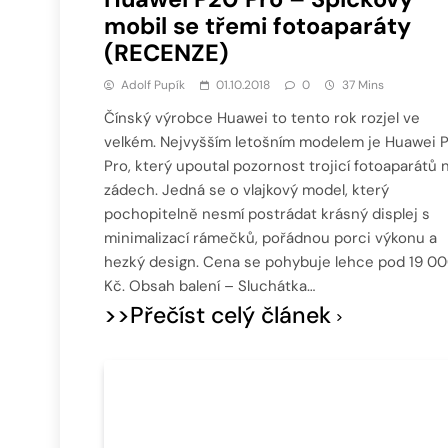
mobil se třemi fotoaparáty
(RECENZE)
Adolf Pupík
01.10.2018
0
37 Mins
Čínský výrobce Huawei to tento rok rozjel ve
velkém. Nejvyšším letošním modelem je Huawei 
Pro, který upoutal pozornost trojicí fotoaparátů 
zádech. Jedná se o vlajkový model, který
pochopitelně nesmí postrádat krásný displej s
minimalizací rámečků, pořádnou porci výkonu a
hezký design. Cena se pohybuje lehce pod 19 0
Kč. Obsah balení – Sluchátka…
>>Přečíst celý článek