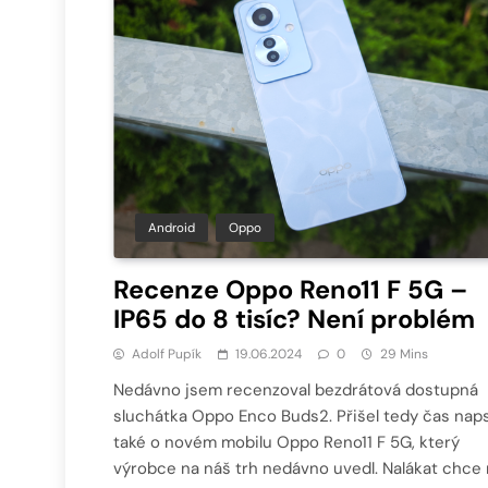
Android
Oppo
Recenze Oppo Reno11 F 5G –
IP65 do 8 tisíc? Není problém
Adolf Pupík
19.06.2024
0
29 Mins
Nedávno jsem recenzoval bezdrátová dostupná
sluchátka Oppo Enco Buds2. Přišel tedy čas nap
také o novém mobilu Oppo Reno11 F 5G, který
výrobce na náš trh nedávno uvedl. Nalákat chce