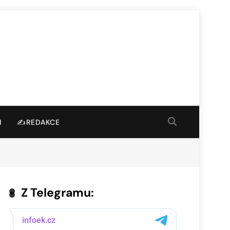
I
✍️REDAKCE
Z Telegramu: