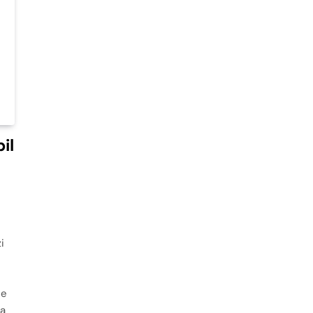
il
i
ce
 a