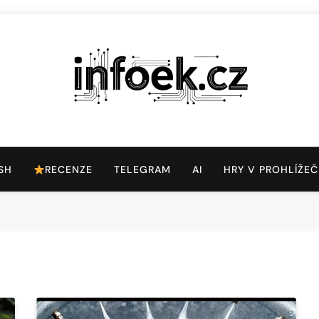
Infoek.cz
Web Věnující Se Technologickým Novinkám
SH
RECENZE
TELEGRAM
AI
HRY V PROHLÍŽEČ