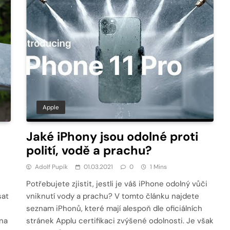
Apple
Jaké iPhony jsou odolné proti
polití, vodě a prachu?
Adolf Pupík
01.03.2021
0
1 Mins
Potřebujete zjistit, jestli je váš iPhone odolný vůči
sat
vniknutí vody a prachu? V tomto článku najdete
seznam iPhonů, které mají alespoň dle oficiálních
 na
stránek Applu certifikaci zvýšené odolnosti. Je však