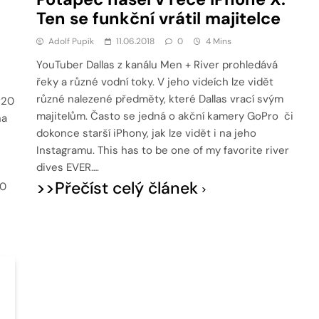
Ten se funkční vrátil majitelce
Adolf Pupík
11.06.2018
0
4 Mins
YouTuber Dallas z kanálu Men + River prohledává
řeky a různé vodní toky. V jeho videích lze vidět
různé nalezené předměty, které Dallas vrací svým
P20
majitelům. Často se jedná o akční kamery GoPro či
na
dokonce starší iPhony, jak lze vidět i na jeho
Instagramu. This has to be one of my favorite river
dives EVER….
>>Přečíst celý článek
00