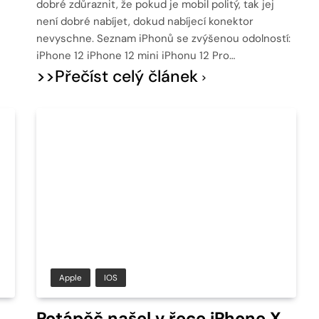
dobré zdůraznit, že pokud je mobil politý, tak jej
není dobré nabíjet, dokud nabíjecí konektor
nevyschne. Seznam iPhonů se zvýšenou odolností:
iPhone 12 iPhone 12 mini iPhonu 12 Pro…
>>Přečíst celý článek
Apple
IOS
Potápěč našel v řece iPhone X.