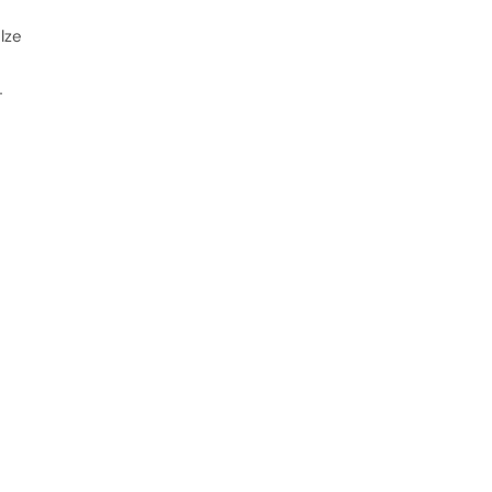
lze
…