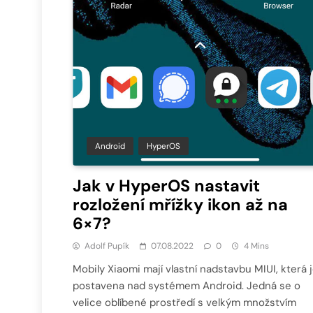
Android
HyperOS
Jak v HyperOS nastavit
rozložení mřížky ikon až na
6×7?
Adolf Pupík
07.08.2022
0
4 Mins
Mobily Xiaomi mají vlastní nadstavbu MIUI, která 
postavena nad systémem Android. Jedná se o
velice oblíbené prostředí s velkým množstvím