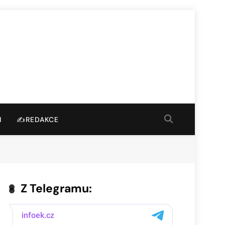
I
✍️REDAKCE
Z Telegramu: