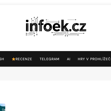
Infoek.cz
Web Věnující Se Technologickým Novinkám
SH
RECENZE
TELEGRAM
AI
HRY V PROHLÍŽEČ