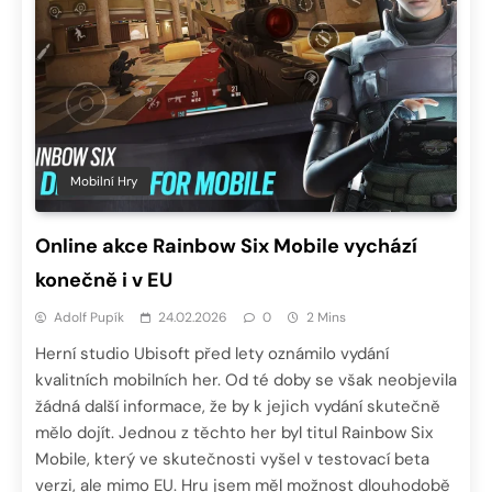
Mobilní Hry
Online akce Rainbow Six Mobile vychází
konečně i v EU
Adolf Pupík
24.02.2026
0
2 Mins
Herní studio Ubisoft před lety oznámilo vydání
kvalitních mobilních her. Od té doby se však neobjevila
žádná další informace, že by k jejich vydání skutečně
mělo dojít. Jednou z těchto her byl titul Rainbow Six
Mobile, který ve skutečnosti vyšel v testovací beta
verzi, ale mimo EU. Hru jsem měl možnost dlouhodobě