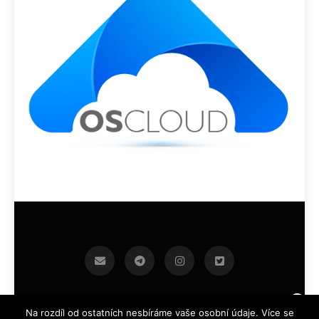
infoek.cz 2026.Developed By
.
BlazeThemes
Na rozdíl od ostatních nesbíráme vaše osobní údaje. Více se