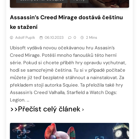
Assassin’s Creed Mirage dostává češtinu
ke stažení
Adolf Pupík
06.10.2023
0
2 Mins
Ubisoft vydává novou očekávanou hru Assasin’s
Creed Mirage. Potěší mnoho fanoušků této herní
série. Pokud si chcete příběh hry opravdu vychutnat,
hodí se samozřejmě čeština. Tu si v případě počítače
můžete již teď bezplatně stáhnout a nainstalovat. Za
překladem stojí autorka Squiee. Ta přeložila také hry
Assassin’s Creed Valhalla, Starfield a Watch Dogs:
Legion. …
>>Přečíst celý článek