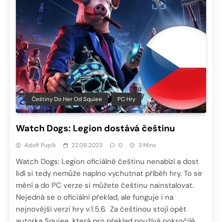
Češtiny Do Her Od Squiee
PC Hry
Watch Dogs: Legion dostává češtinu
Adolf Pupík
22.09.2023
0
3 Mins
Watch Dogs: Legion oficiálně češtinu nenabízí a dost
lidí si tedy nemůže naplno vychutnat příběh hry. To se
mění a do PC verze si můžete češtinu nainstalovat.
Nejedná se o oficiální překlad, ale funguje i na
nejnovější verzi hry v.1.5.6. Za češtinou stojí opět
autorka Squiee, která pro překlad používá pokročilé