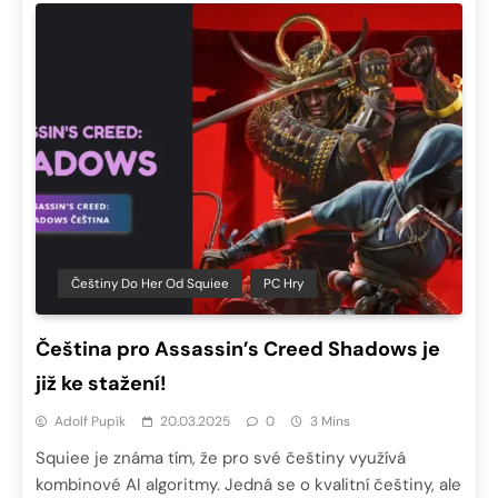
Češtiny Do Her Od Squiee
PC Hry
Čeština pro Assassin’s Creed Shadows je
již ke stažení!
Adolf Pupík
20.03.2025
0
3 Mins
Squiee je známa tím, že pro své češtiny využívá
kombinové AI algoritmy. Jedná se o kvalitní češtiny, ale