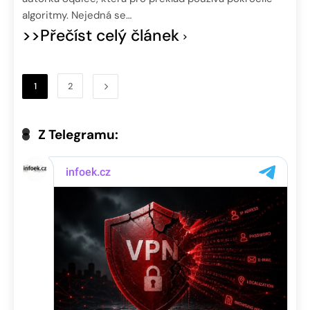
algoritmy. Nejedná se…
>>Přečíst celý článek
1
2
Z Telegramu: