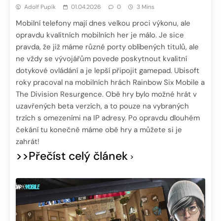
Adolf Pupík
01.04.2026
0
3 Mins
Mobilní telefony mají dnes velkou proci výkonu, ale
opravdu kvalitních mobilních her je málo. Je sice
pravda, že již máme různé porty oblíbených titulů, ale
ne vždy se vývojářům povede poskytnout kvalitní
dotykové ovládání a je lepší připojit gamepad. Ubisoft
roky pracoval na mobilních hrách Rainbow Six Mobile a
The Division Resurgence. Obě hry bylo možné hrát v
uzavřených beta verzích, a to pouze na vybraných
trzích s omezeními na IP adresy. Po opravdu dlouhém
čekání tu konečně máme obě hry a můžete si je
zahrát!
>>Přečíst celý článek