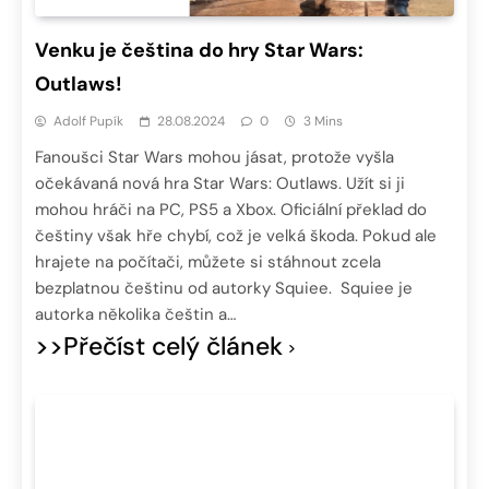
Venku je čeština do hry Star Wars:
Outlaws!
Adolf Pupík
28.08.2024
0
3 Mins
Fanoušci Star Wars mohou jásat, protože vyšla
očekávaná nová hra Star Wars: Outlaws. Užít si ji
mohou hráči na PC, PS5 a Xbox. Oficiální překlad do
češtiny však hře chybí, což je velká škoda. Pokud ale
hrajete na počítači, můžete si stáhnout zcela
bezplatnou češtinu od autorky Squiee. Squiee je
autorka několika češtin a…
>>Přečíst celý článek