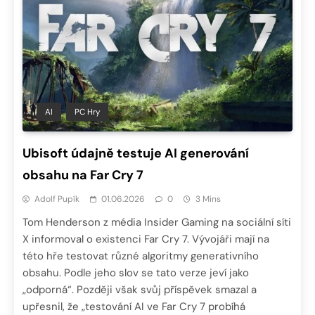
AI
PC Hry
Ubisoft údajně testuje AI generování
obsahu na Far Cry 7
Adolf Pupík
01.06.2026
0
3 Mins
Tom Henderson z média Insider Gaming na sociální síti
X informoval o existenci Far Cry 7. Vývojáři mají na
této hře testovat různé algoritmy generativního
obsahu. Podle jeho slov se tato verze jeví jako
„odporná“. Později však svůj příspěvek smazal a
upřesnil, že „testování AI ve Far Cry 7 probíhá