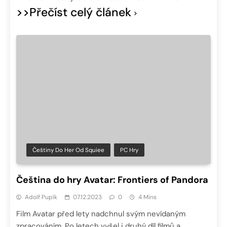
>>Přečíst celý článek
Češtiny Do Her Od Squiee
PC Hry
Čeština do hry Avatar: Frontiers of Pandora
Adolf Pupík
07.12.2023
0
4 Mins
Film Avatar před lety nadchnul svým nevídaným
zpracováním. Po letech vyšel i druhý díl filmů a