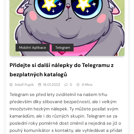
Mobilní Aplikace
Telegram
Přidejte si další nálepky do Telegramu z
bezplatných katalogů
Adolf Pupík
16.01.2023
0
4 Mins
Telegram se před lety zviditelnil na našem trhu
především díky slibované bezpečnosti, ale i velkým
množstvím hezkým nálepek. Ty můžete posílat svým
kamarádům, ale i do různých skupin. Telegram se za
poslední roky poměrně dost změnil a nejedná se již o
pouhý komunikátor s kontakty, ale vyhledávat a přidat