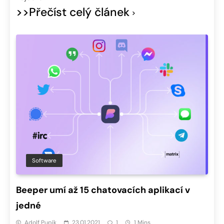
>>Přečíst celý článek
Software
Beeper umí až 15 chatovacích aplikací v
jedné
Adolf Pupík
23.01.2021
1
1 Mins