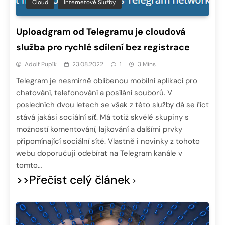
Cloud
Internetové Služby
Uploadgram od Telegramu je cloudová
služba pro rychlé sdílení bez registrace
Adolf Pupík
23.08.2022
1
3 Mins
Telegram je nesmírně oblíbenou mobilní aplikací pro
chatování, telefonování a posílání souborů. V
posledních dvou letech se však z této služby dá se říct
stává jakási sociální síť. Má totiž skvělé skupiny s
možností komentování, lajkování a dalšími prvky
připomínající sociální sítě. Vlastně i novinky z tohoto
webu doporučuji odebírat na Telegram kanále v
tomto…
>>Přečíst celý článek