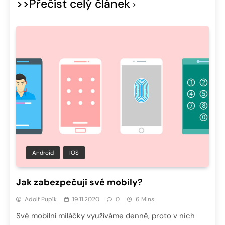
>>Přečíst celý článek
Android
IOS
Jak zabezpečuji své mobily?
Adolf Pupík
19.11.2020
0
6 Mins
Své mobilní miláčky využíváme denně, proto v nich