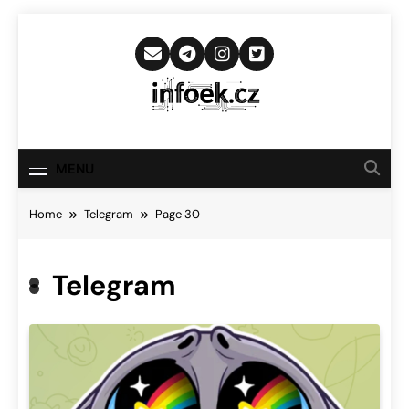
Skip
to
content
Infoek.cz
Web Věnující Se Technologickým
Novinkám
MENU
Home
Telegram
Page 30
Telegram