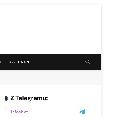
I
✍️REDAKCE
Z Telegramu: