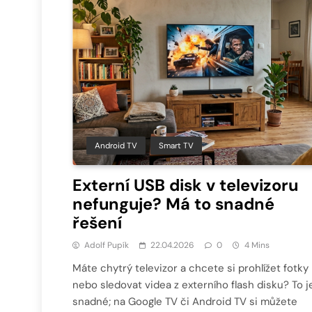
Android TV
Smart TV
Externí USB disk v televizoru
nefunguje? Má to snadné
řešení
Adolf Pupík
22.04.2026
0
4 Mins
Máte chytrý televizor a chcete si prohlížet fotky
nebo sledovat videa z externího flash disku? To j
snadné; na Google TV či Android TV si můžete