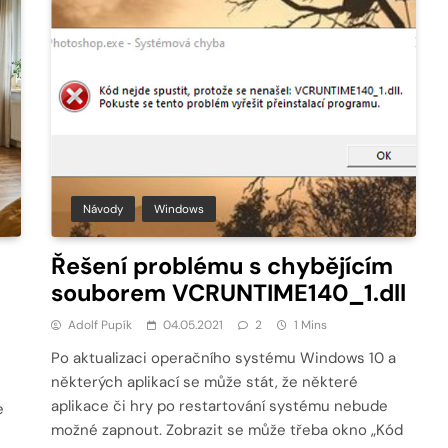
Návody
Windows
Řešení problému s chybějícím
souborem VCRUNTIME140_1.dll
Adolf Pupík
04.05.2021
2
1 Mins
Po aktualizaci operačního systému Windows 10 a
některých aplikací se může stát, že některé
aplikace či hry po restartování systému nebude
e
možné zapnout. Zobrazit se může třeba okno „Kód