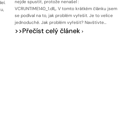
nejde spustit, protože nenašel :
eí.
VCRUNTIME140_1.dll„. V tomto krátkém článku jsem
u,
se podíval na to, jak problém vyřešit. Je to velice
jednoduché. Jak problém vyřešit? Navštivte…
>>Přečíst celý článek