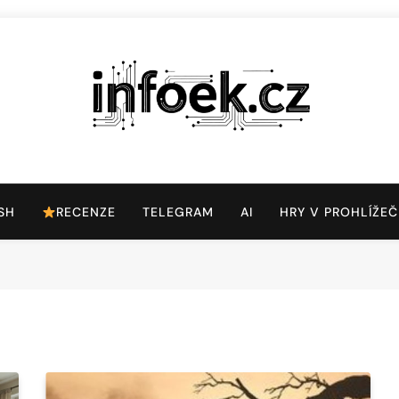
Infoek.cz
Web Věnující Se Technologickým Novinkám
SH
RECENZE
TELEGRAM
AI
HRY V PROHLÍŽEČ