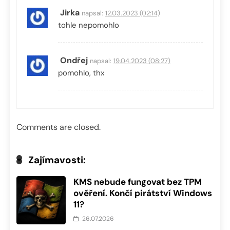
Jirka
napsal:
12.03.2023 (02:14)
tohle nepomohlo
Ondřej
napsal:
19.04.2023 (08:27)
pomohlo, thx
Comments are closed.
Zajímavosti:
KMS nebude fungovat bez TPM
ověření. Končí pirátství Windows
11?
26.07.2026