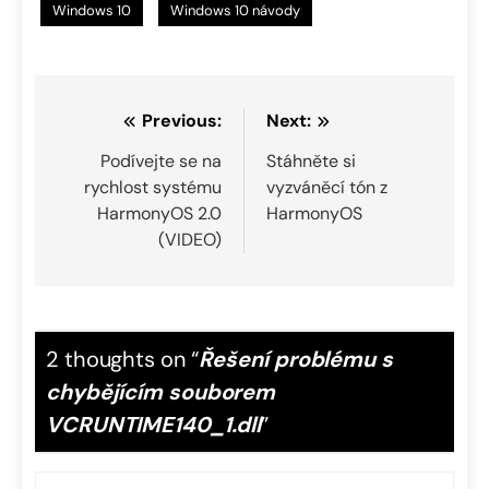
Windows 10
Windows 10 návody
Navigace
Previous:
Next:
pro
Podívejte se na
Stáhněte si
rychlost systému
vyzváněcí tón z
příspěvek
HarmonyOS 2.0
HarmonyOS
(VIDEO)
2 thoughts on “
Řešení problému s
chybějícím souborem
VCRUNTIME140_1.dll
”