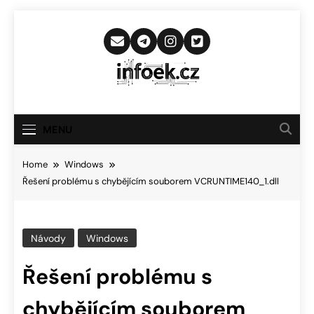
Skip
to
content
Infoek.cz
Web Věnující Se Technologickým
Novinkám
MENU
Home
Windows
Řešení problému s chybějícím souborem VCRUNTIME140_1.dll
Návody
Windows
Řešení problému s
chybějícím souborem