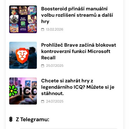
Boosteroid přináší manuální
volbu rozlišení streamů a další
hry
13.02.2026
Prohlížeč Brave začíná blokovat
kontroverzní funkci Microsoft
Recall
25.07.2025
Chcete si zahrát hry z
legendárního ICQ? Můžete si je
stáhnout.
24.07.2025
Z Telegramu: