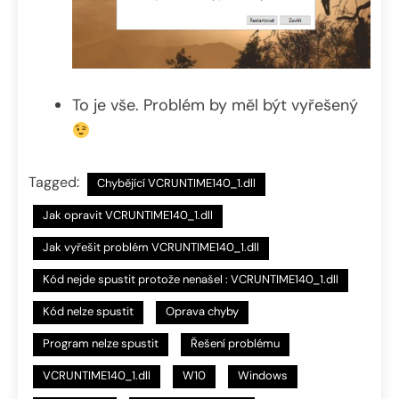
To je vše. Problém by měl být vyřešený
Tagged:
Chybějící VCRUNTIME140_1.dll
Jak opravit VCRUNTIME140_1.dll
Jak vyřešit problém VCRUNTIME140_1.dll
Kód nejde spustit protože nenašel : VCRUNTIME140_1.dll
Kód nelze spustit
Oprava chyby
Program nelze spustit
Řešení problému
VCRUNTIME140_1.dll
W10
Windows