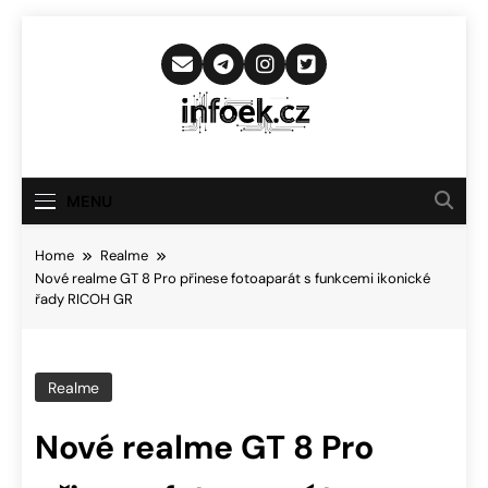
Skip
to
content
Infoek.cz
Web Věnující Se Technologickým
Novinkám
MENU
Home
Realme
Nové realme GT 8 Pro přinese fotoaparát s funkcemi ikonické
řady RICOH GR
Realme
Nové realme GT 8 Pro