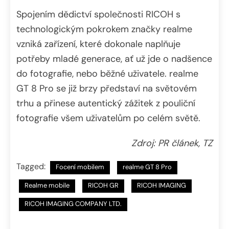
Spojením dědictví společnosti RICOH s
technologickým pokrokem značky realme
vzniká zařízení, které dokonale naplňuje
potřeby mladé generace, ať už jde o nadšence
do fotografie, nebo běžné uživatele. realme
GT 8 Pro se již brzy představí na světovém
trhu a přinese autentický zážitek z pouliční
fotografie všem uživatelům po celém světě.
Zdroj: PR článek, TZ
Tagged:
Focení mobilem
realme GT 8 Pro
Realme mobile
RICOH GR
RICOH IMAGING
RICOH IMAGING COMPANY LTD.