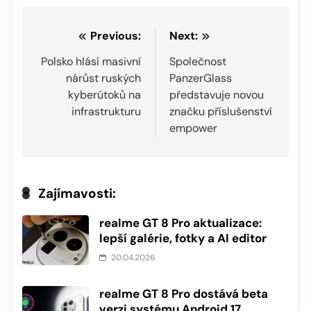
Navigace
Previous:
Next:
pro
Polsko hlásí masivní
Společnost
nárůst ruských
PanzerGlass
příspěvek
kyberútoků na
představuje novou
infrastrukturu
značku příslušenství
empower
Zajímavosti:
realme GT 8 Pro aktualizace:
lepší galérie, fotky a AI editor
20.04.2026
realme GT 8 Pro dostává beta
verzi systému Android 17