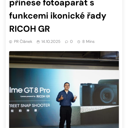
přinese fotoaparát s
funkcemi ikonické řady
RICOH GR
PR Článek
14.10.2025
0
8 Mins