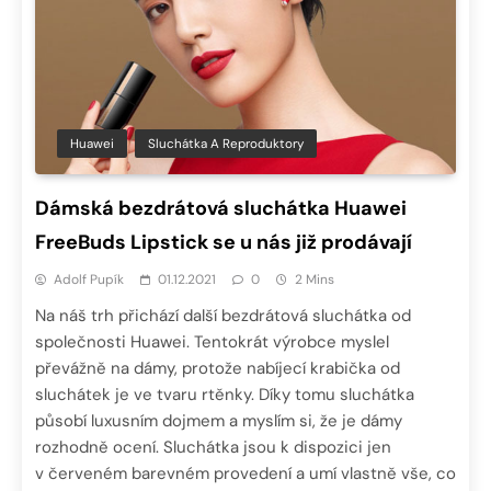
Huawei
Sluchátka A Reproduktory
Dámská bezdrátová sluchátka Huawei
FreeBuds Lipstick se u nás již prodávají
Adolf Pupík
01.12.2021
0
2 Mins
Na náš trh přichází další bezdrátová sluchátka od
společnosti Huawei. Tentokrát výrobce myslel
převážně na dámy, protože nabíjecí krabička od
sluchátek je ve tvaru rtěnky. Díky tomu sluchátka
působí luxusním dojmem a myslím si, že je dámy
rozhodně ocení. Sluchátka jsou k dispozici jen
v červeném barevném provedení a umí vlastně vše, co