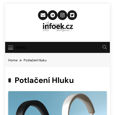
Skip
to
content
Infoek.cz
Web Věnující Se Technologickým
Novinkám
MENU
Home
Potlačení hluku
Potlačení Hluku