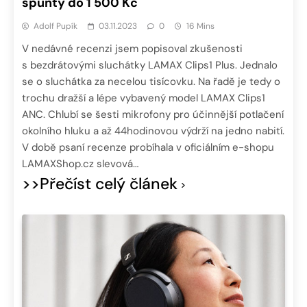
špunty do 1 500 Kč
Adolf Pupík
03.11.2023
0
16 Mins
V nedávné recenzi jsem popisoval zkušenosti
s bezdrátovými sluchátky LAMAX Clips1 Plus. Jednalo
se o sluchátka za necelou tisícovku. Na řadě je tedy o
trochu dražší a lépe vybavený model LAMAX Clips1
ANC. Chlubí se šesti mikrofony pro účinnější potlačení
okolního hluku a až 44hodinovou výdrží na jedno nabití.
V době psaní recenze probíhala v oficiálním e-shopu
LAMAXShop.cz slevová…
>>Přečíst celý článek