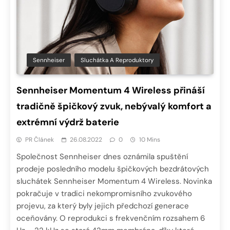
Sennheiser
Sluchátka A Reproduktory
Sennheiser Momentum 4 Wireless přináší
tradičně špičkový zvuk, nebývalý komfort a
extrémní výdrž baterie
PR Článek
26.08.2022
0
10 Mins
Společnost Sennheiser dnes oznámila spuštění
prodeje posledního modelu špičkových bezdrátových
sluchátek Sennheiser Momentum 4 Wireless. Novinka
pokračuje v tradici nekompromisního zvukového
projevu, za který byly jejich předchozí generace
oceňovány. O reprodukci s frekvenčním rozsahem 6