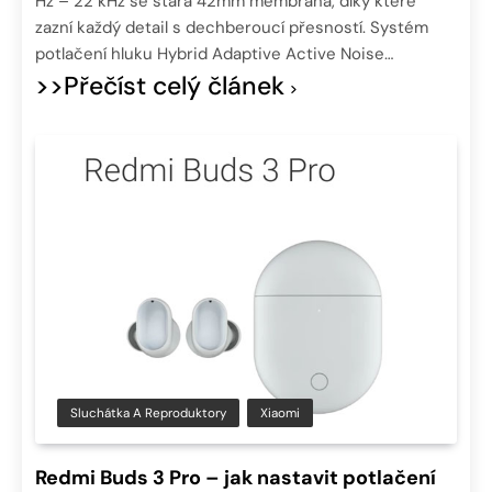
Hz – 22 kHz se stará 42mm membrána, díky které
zazní každý detail s dechberoucí přesností. Systém
potlačení hluku Hybrid Adaptive Active Noise…
>>Přečíst celý článek
Sluchátka A Reproduktory
Xiaomi
Redmi Buds 3 Pro – jak nastavit potlačení