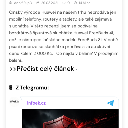
Adolf Pupík
29.03.2021
0
14 Mins
Čínský výrobce Huawei na našem trhu neprodává jen
mobilní telefony, routery a tablety, ale také zajímavá
sluchátka. V této recenzi jsem se podíval na
bezdrátová špuntová sluchátka Huawei FreeBuds 4i,
což je nástupce loňského modelu FreeBuds 3i. V době
psaní recenze se sluchátka prodávala za atraktivní
cenu kolem 2 000 Kč. Co najdu v balení? V prodejním
balení…
>>Přečíst celý článek
Z Telegramu: