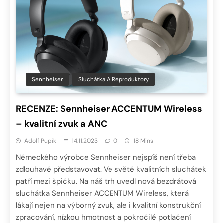
Sennheiser
Sluchátka A Reproduktory
RECENZE: Sennheiser ACCENTUM Wireless
– kvalitní zvuk a ANC
Adolf Pupík
14.11.2023
0
18 Mins
Německého výrobce Sennheiser nejspíš není třeba
zdlouhavě představovat. Ve světě kvalitních sluchátek
patří mezi špičku. Na náš trh uvedl nová bezdrátová
sluchátka Sennheiser ACCENTUM Wireless, která
lákají nejen na výborný zvuk, ale i kvalitní konstrukční
zpracování, nízkou hmotnost a pokročilé potlačení