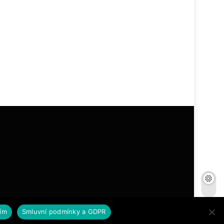
ím
Smluvní podmínky a GDPR