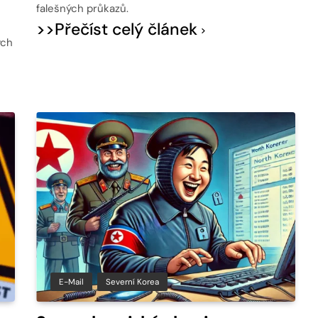
falešných průkazů.
>>Přečíst celý článek
ých
E-Mail
Severní Korea