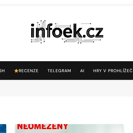
Infoek.cz
Web Věnující Se Technologickým Novinkám
SH
RECENZE
TELEGRAM
AI
HRY V PROHLÍŽEČ