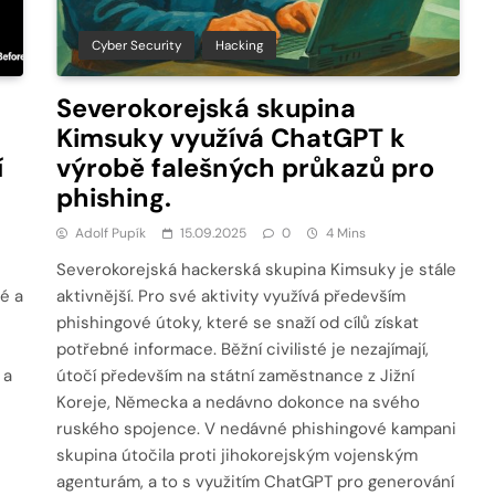
Cyber Security
Hacking
Severokorejská skupina
Kimsuky využívá ChatGPT k
í
výrobě falešných průkazů pro
phishing.
Adolf Pupík
15.09.2025
0
4 Mins
Severokorejská hackerská skupina Kimsuky je stále
é a
aktivnější. Pro své aktivity využívá především
phishingové útoky, které se snaží od cílů získat
potřebné informace. Běžní civilisté je nezajímají,
 a
útočí především na státní zaměstnance z Jižní
Koreje, Německa a nedávno dokonce na svého
ruského spojence. V nedávné phishingové kampani
skupina útočila proti jihokorejským vojenským
agenturám, a to s využitím ChatGPT pro generování