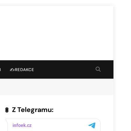
I
✍️REDAKCE
Z Telegramu: