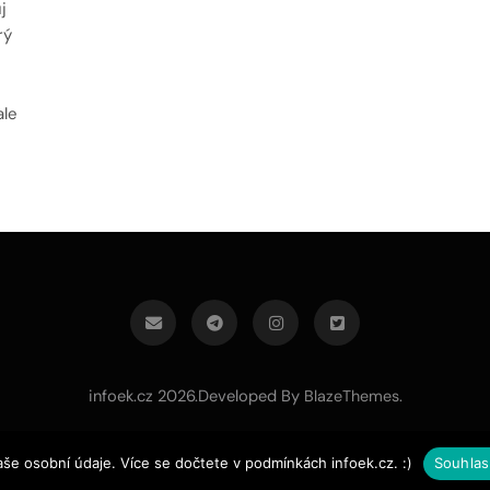
j
rý
é
ale
infoek.cz 2026.Developed By
.
BlazeThemes
aše osobní údaje. Více se dočtete v podmínkách infoek.cz. :)
Souhlas