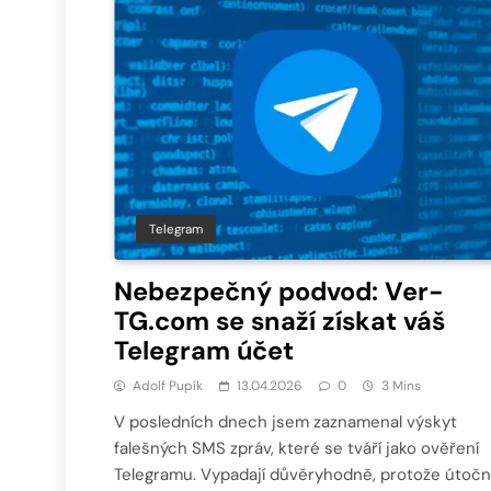
Telegram
Nebezpečný podvod: Ver-
TG.com se snaží získat váš
Telegram účet
Adolf Pupík
13.04.2026
0
3 Mins
V posledních dnech jsem zaznamenal výskyt
falešných SMS zpráv, které se tváří jako ověření
Telegramu. Vypadají důvěryhodně, protože útočn