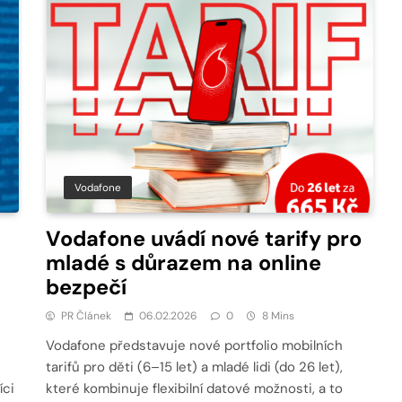
Vodafone
Vodafone uvádí nové tarify pro
mladé s důrazem na online
bezpečí
PR Článek
06.02.2026
0
8 Mins
Vodafone představuje nové portfolio mobilních
tarifů pro děti (6–15 let) a mladé lidi (do 26 let),
íci
které kombinuje flexibilní datové možnosti, a to