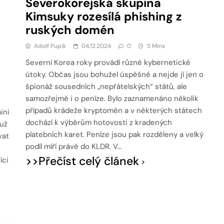
Severokorejská skupina
Kimsuky rozesílá phishing z
ruských domén
Adolf Pupík
04.12.2024
0
5 Mins
Severní Korea roky provádí různé kybernetické
útoky. Občas jsou bohužel úspěšné a nejde jí jen o
špionáž sousedních „nepřátelských“ států, ale
samozřejmě i o peníze. Bylo zaznamenáno několik
případů krádeže kryptoměn a v některých státech
ini
dochází k výběrům hotovosti z kradených
muž
platebních karet. Peníze jsou pak rozděleny a velký
vat
podíl míří právě do KLDR. V…
>>Přečíst celý článek
íci