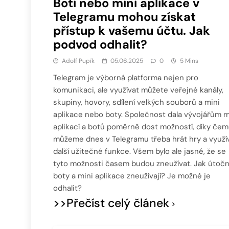
Boti nebo mini aplikace v
Telegramu mohou získat
přístup k vašemu účtu. Jak
podvod odhalit?
Adolf Pupík
05.06.2025
0
5 Mins
Telegram je výborná platforma nejen pro
komunikaci, ale využívat můžete veřejné kanály,
skupiny, hovory, sdílení velkých souborů a mini
aplikace nebo boty. Společnost dala vývojářům m
aplikací a botů poměrně dost možností, díky če
můžeme dnes v Telegramu třeba hrát hry a využí
další užitečné funkce. Všem bylo ale jasné, že se
tyto možnosti časem budou zneužívat. Jak útočn
boty a mini aplikace zneužívají? Je možné je
odhalit?
>>Přečíst celý článek