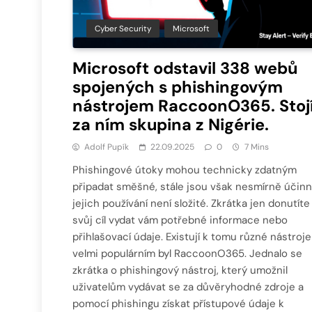
Cyber Security
Microsoft
Microsoft odstavil 338 webů
spojených s phishingovým
nástrojem RaccoonO365. Stoj
za ním skupina z Nigérie.
Adolf Pupík
22.09.2025
0
7 Mins
Phishingové útoky mohou technicky zdatným
připadat směšné, stále jsou však nesmírně účinn
jejich používání není složité. Zkrátka jen donutíte
svůj cíl vydat vám potřebné informace nebo
přihlašovací údaje. Existují k tomu různé nástroje
velmi populárním byl RaccoonO365. Jednalo se
zkrátka o phishingový nástroj, který umožnil
uživatelům vydávat se za důvěryhodné zdroje a
pomocí phishingu získat přístupové údaje k