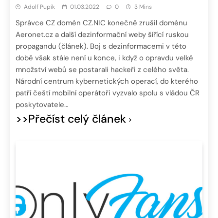
Adolf Pupík
01.03.2022
0
3 Mins
Správce CZ domén CZ.NIC konečně zrušil doménu
Aeronet.cz a další dezinformační weby šířící ruskou
propagandu (článek). Boj s dezinformacemi v této
době však stále není u konce, i když o opravdu velké
množství webů se postarali hackeři z celého světa.
Národní centrum kybernetických operací, do kterého
patří čeští mobilní operátoři vyzvalo spolu s vládou ČR
poskytovatele…
>>Přečíst celý článek