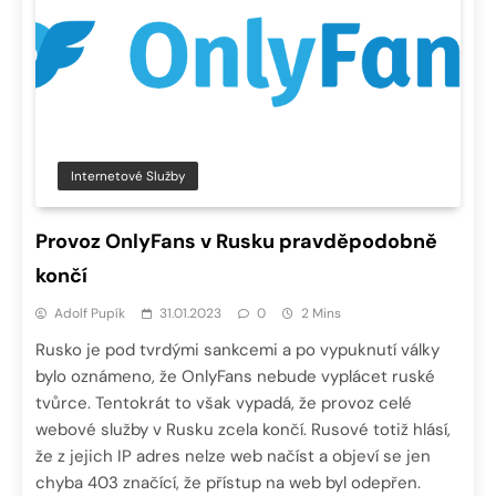
Internetové Služby
Provoz OnlyFans v Rusku pravděpodobně
končí
Adolf Pupík
31.01.2023
0
2 Mins
Rusko je pod tvrdými sankcemi a po vypuknutí války
bylo oznámeno, že OnlyFans nebude vyplácet ruské
tvůrce. Tentokrát to však vypadá, že provoz celé
webové služby v Rusku zcela končí. Rusové totiž hlásí,
že z jejich IP adres nelze web načíst a objeví se jen
chyba 403 značící, že přístup na web byl odepřen.