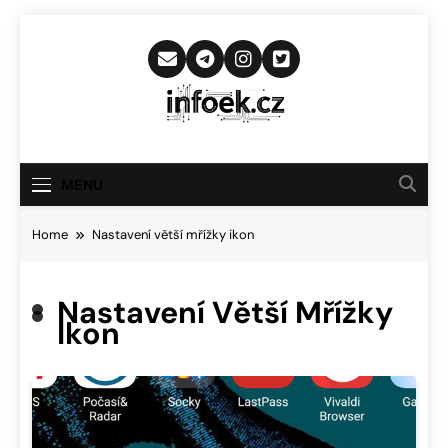
Skip
to
content
Infoek.cz
Web Věnující Se Technologickým
Novinkám
MENU
Home
Nastavení větší mřížky ikon
Nastavení Větší Mřížky
Ikon