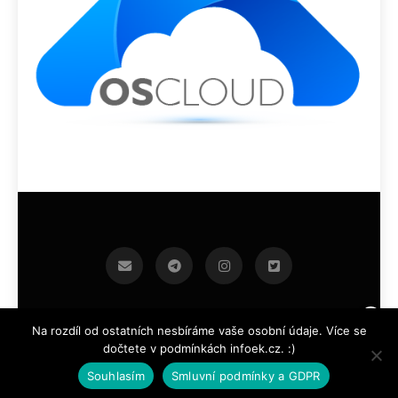
infoek.cz 2026.Developed By
.
BlazeThemes
Na rozdíl od ostatních nesbíráme vaše osobní údaje. Více se
dočtete v podmínkách infoek.cz. :)
Souhlasím
Smluvní podmínky a GDPR