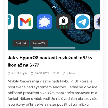
Android
HyperOS
Jak v HyperOS nastavit rozložení mřížky
ikon až na 6×7?
Adolf Pupík
07.08.2022
0
4 Mins
Mobily Xiaomi mají vlastní nadstavbu MIUI, která je
postavena nad systémem Android. Jedná se o velice
oblíbené prostředí s velkým množstvím nastavením a
funkcí. Někomu však vadí, že na úvodních obrazovkách
jsou ikony příliš velké a nelze použít větší mřížku