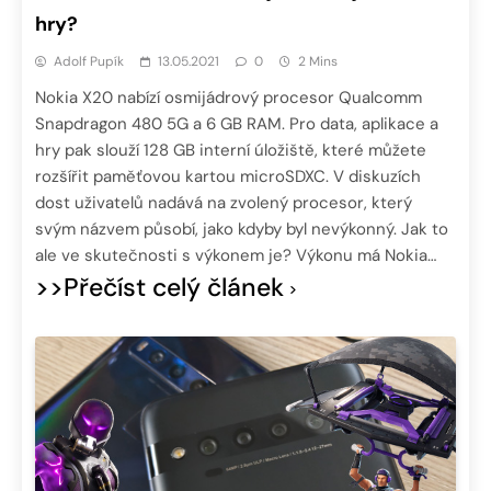
hry?
Adolf Pupík
13.05.2021
0
2 Mins
Nokia X20 nabízí osmijádrový procesor Qualcomm
Snapdragon 480 5G a 6 GB RAM. Pro data, aplikace a
hry pak slouží 128 GB interní úložiště, které můžete
rozšířit paměťovou kartou microSDXC. V diskuzích
dost uživatelů nadává na zvolený procesor, který
svým názvem působí, jako kdyby byl nevýkonný. Jak to
ale ve skutečnosti s výkonem je? Výkonu má Nokia…
>>Přečíst celý článek