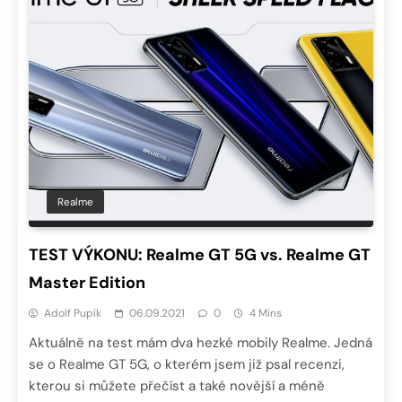
Realme
TEST VÝKONU: Realme GT 5G vs. Realme GT
Master Edition
Adolf Pupík
06.09.2021
0
4 Mins
Aktuálně na test mám dva hezké mobily Realme. Jedná
se o Realme GT 5G, o kterém jsem již psal recenzi,
kterou si můžete přečíst a také novější a méně