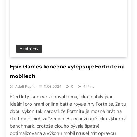
Mobilní Hry
Epic Games konečně vylepšuje Fortnite na
mobilech
Adolf Pupík
11.03.2024
0
4 Mins
Před lety jsem se věnoval tomu, jako mobily jsou
ideální pro hraní online battle royale hry Fortnite. Za tu
dobu výkon tak narostl, že Fortnite je možné hrát na
dost mobilních zařízeních. Hra slouží také jako výborný
benchmark, protože dlouho bývala špatně
optimalizovaná a výkonu mobil musel mít opravdu