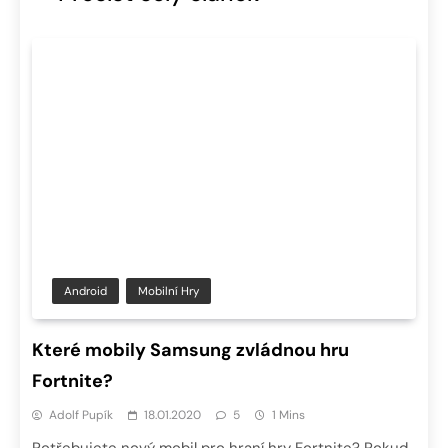
Android
Mobilní Hry
Které mobily Samsung zvládnou hru
Fortnite?
Adolf Pupík
18.01.2020
5
1 Mins
Potřebujete nový mobil pro hraní hry Fortnite? Pokud