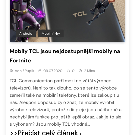
Android
Mobilní Hry
Mobily TCL jsou nejdostupnější mobily na
Fortnite
Adolf Pupík
09.07.2020
0
2 Mins
TCL Communication patří mezi největší výrobce
televizorů. Není to tak dlouho, co se tento výrobce
zaměřil také na mobilní telefony, které lze zakoupit u
nás. Alespoň doposud bylo znát, že mobily vyrobil
výrobce televizorů, protože displeje jsou nádherné a
nechybí jim funkce pro ještě lepší obraz. Jak je to ale
s výkonem? Jsou mobily TCL vhodné…
>>Přečíst celý článek