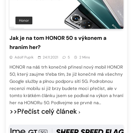
Honor
Jak je na tom HONOR 50 s výkonem a
hraním her?
Adolf Pupík
24.11.2021
5
2 Mins
HONOR na náš trh konečně přinesl nový mobil HONOR
50, který zaujme třeba tím, že již konečně má všechny
Google služby a plnou podporu sítí 5G. Podrobnou
recenzi mobilu si již brzy budete moci přečíst, ale v
tomto krátkém článku jsem se podíval na výkon a hraní
her na HONORu 50. Podívejme se prvně na…
>>Přečíst celý článek