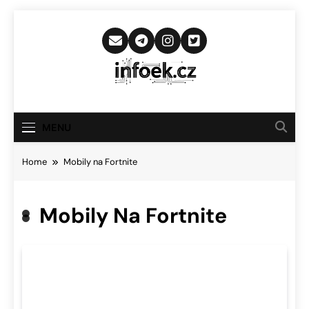
Skip
to
content
Infoek.cz
Web Věnující Se Technologickým
Novinkám
MENU
Home
Mobily na Fortnite
Mobily Na Fortnite