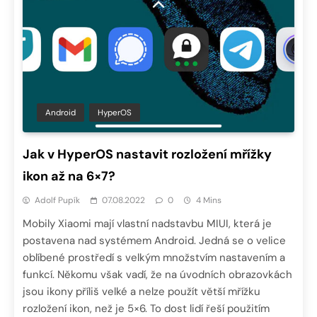
Android
HyperOS
Jak v HyperOS nastavit rozložení mřížky
ikon až na 6×7?
Adolf Pupík
07.08.2022
0
4 Mins
Mobily Xiaomi mají vlastní nadstavbu MIUI, která je
postavena nad systémem Android. Jedná se o velice
oblíbené prostředí s velkým množstvím nastavením a
funkcí. Někomu však vadí, že na úvodních obrazovkách
jsou ikony příliš velké a nelze použít větší mřížku
rozložení ikon, než je 5×6. To dost lidí řeší použitím