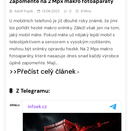
Zapomeňte na 2 Mpx makro fotoaparáty
Adolf Pupík
13.06.2022
0
8 Mins
U mobilních telefonů je již dlouhé roky známé, že jimi
lze pořídit hezké makro snímky. Záleží však jen na tom,
jaký mobil máte. Pokud máte už nějaký lepší mobil s
teleobjektivem a senzorem s vysokým rozlišením,
mohou být snímky opravdu hezké. Na 2 Mpx makro
fotoaparáty, které nasazuje dnes snad každý výrobce
úplně zapomeňte. Mají…
>>Přečíst celý článek
Z Telegramu: