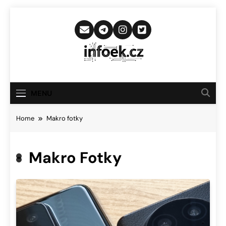
Skip
to
content
Infoek.cz
Web Věnující Se Technologickým
Novinkám
MENU
Home
Makro fotky
Makro Fotky