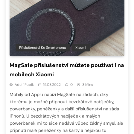
Příslušenství Ke Smartphonu
Xiaomi
MagSafe příslušenství můžete používat i na
mobilech Xiaomi
Adolf Pupík
15.08.2022
0
3 Mins
Mobily od Applu nabízí MagSafe na zádech, díky
kterému je možné připnout bezdrátové nabíječky,
powerbanky, peněženky a další příslušenství na záda
iPhonů. U bezdrátových nabíječek a malých
powerbanek mi to sice nedává vůbec žádný smysl, ale
připnutí malé peněženky na karty a nějakou tu