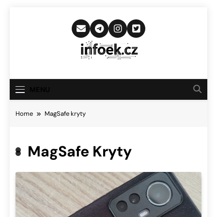
Skip
to
content
Infoek.cz
Web Věnující Se Technologickým
Novinkám
MENU
Home
MagSafe kryty
MagSafe Kryty