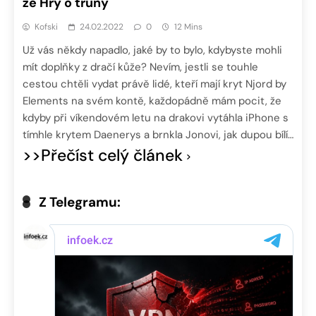
ze Hry o trůny
Kofski
24.02.2022
0
12 Mins
Už vás někdy napadlo, jaké by to bylo, kdybyste mohli
mít doplňky z dračí kůže? Nevím, jestli se touhle
cestou chtěli vydat právě lidé, kteří mají kryt Njord by
Elements na svém kontě, každopádně mám pocit, že
kdyby při víkendovém letu na drakovi vytáhla iPhone s
tímhle krytem Daenerys a brnkla Jonovi, jak dupou bílí…
>>Přečíst celý článek
Z Telegramu: