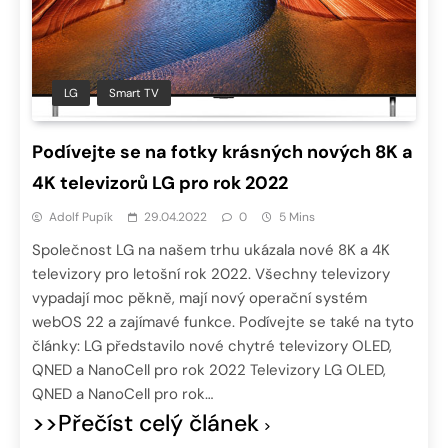
LG
Smart TV
Podívejte se na fotky krásných nových 8K a
4K televizorů LG pro rok 2022
Adolf Pupík
29.04.2022
0
5 Mins
Společnost LG na našem trhu ukázala nové 8K a 4K
televizory pro letošní rok 2022. Všechny televizory
vypadají moc pěkně, mají nový operační systém
webOS 22 a zajímavé funkce. Podívejte se také na tyto
články: LG představilo nové chytré televizory OLED,
QNED a NanoCell pro rok 2022 Televizory LG OLED,
QNED a NanoCell pro rok…
>>Přečíst celý článek