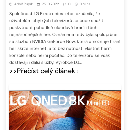
Adolf Pupík
25.10.2022
0
3 Mins
Společnost LG Electronics letos oznámila, že
uživatelům chytrých televizorů se bude snažit
poskytnout pohodlné cloudové hraní i těch
nejnáročnějších her. Oznámena tedy byla spolupráce
se službou NVIDIA GeForce Now, která umožňuje hraní
her skrze internet, a to bez nutnosti vlastnit herní
konzole nebo herní počítač. Do televizorů se však
dostávají i další služby. Výrobce LG…
>>Přečíst celý článek