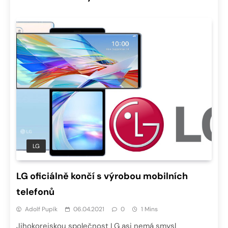
LG
LG oficiálně končí s výrobou mobilních
telefonů
Adolf Pupík
06.04.2021
0
1 Mins
Jihokorejskou společnost LG asi nemá smysl