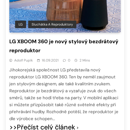
LG
Sluchátka A Reproduktory
LG XBOOM 360 je nový stylový bezdrátový
reproduktor
Adolf Pupík
16.09.2021
0
2 Mins
Jihokorejská společnost LG představila nový
reproduktor LG XBOOM 360. Ten by neměl zaujmout
jen stylovým designem, ale také kvalitním zvukem.
Reproduktor je bezdrátový a vyzařuje zvuk do všech
směrů, takže se hodí třeba na party. V mobilní aplikaci
si můžete přizpůsobit také různé světelné efekty při
přehrávání hudby. Rozhodně potěší, že reproduktor je
dle výrobce schopen…
>>Přečíst celý článek