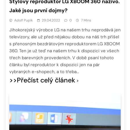
Stylový reproduktor LG XBOOM 360 naživo.
Jaké jsou první dojmy?
Adolf Pupík
29.04.2022
0
7 Mins
Jihokorejský výrobce LG na našem trhu neprodává jen
televizory, ale už před nějakou dobou na náš trh přišel
s přenosným bezdrátovým reproduktorem LG XBOOM
360. Ten je už teď na našem trhu k dispozici ve všech
třech barevných provedeních. V době psaní tohoto
článku byl reproduktor k dispozici jen na pár
vybraných e-shopech, a to třeba…
>>Přečíst celý článek