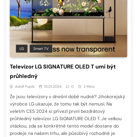
LG
Smart TV
Televizor LG SIGNATURE OLED T umí být
průhledný
Adolf Pupík
10.01.2024
0
2 Mins
Že jsou televizory v dnešní době nudné? Jihokorejský
výrobce LG ukazuje, že tomu tak být nemusí. Na
veletrh CES 2024 si přivezl první bezdrátový
průhledný televizor LG SIGNATURE OLED T. Je velkou
otázkou, zda se konkrétně tento model dostane do
prodeje na našem trhu, ale působivý rozhodně je.