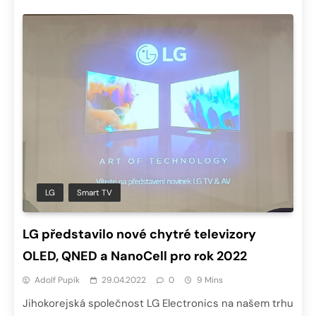
LG
Smart TV
LG představilo nové chytré televizory
OLED, QNED a NanoCell pro rok 2022
Adolf Pupík
29.04.2022
0
9 Mins
Jihokorejská společnost LG Electronics na našem trhu