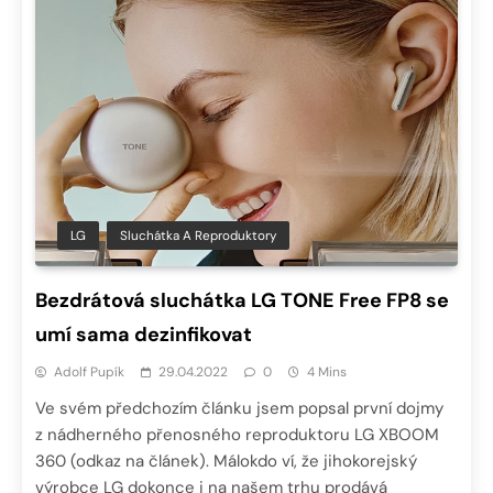
LG
Sluchátka A Reproduktory
Bezdrátová sluchátka LG TONE Free FP8 se
umí sama dezinfikovat
Adolf Pupík
29.04.2022
0
4 Mins
Ve svém předchozím článku jsem popsal první dojmy
z nádherného přenosného reproduktoru LG XBOOM
360 (odkaz na článek). Málokdo ví, že jihokorejský
výrobce LG dokonce i na našem trhu prodává