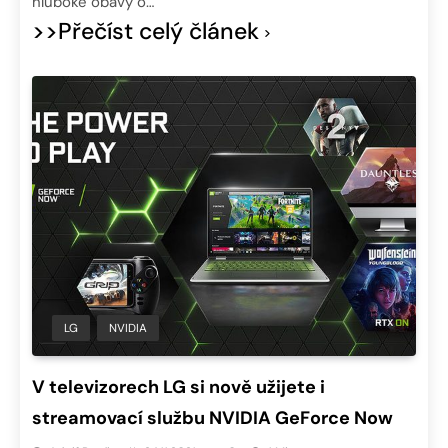
hluboké obavy o…
>>Přečíst celý článek
LG
NVIDIA
V televizorech LG si nově užijete i
streamovací službu NVIDIA GeForce Now