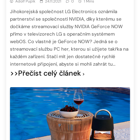
Adolf Pupík
24.11.2021
0
1 Mins
Jihokorejská společnost LG Electronics oznámila
partnerství se společností NVIDIA, díky kterému se
dočkáme streamovací služby NVIDIA GeForce NOW
přímo v televizorech LG s operačním systémem
webOS. Co vlastně je GeForce NOW? Jedná se o
streamovací službu PC her, kterou si užijete takřka na
každém zařízení. Stačí mít jen dostatečně rychlé
internetové připojení, abyste si mohli zahrát tu…
>>Přečíst celý článek