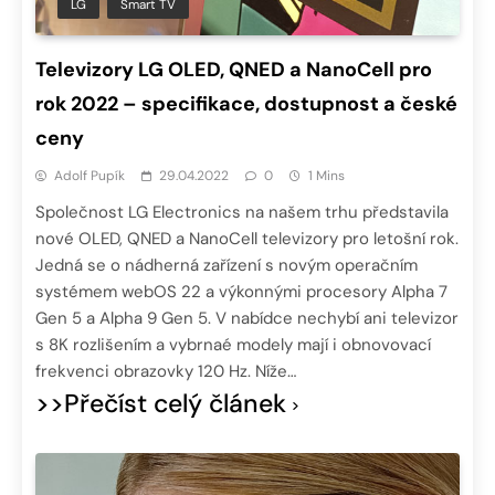
LG
Smart TV
Televizory LG OLED, QNED a NanoCell pro
rok 2022 – specifikace, dostupnost a české
ceny
Adolf Pupík
29.04.2022
0
1 Mins
Společnost LG Electronics na našem trhu představila
nové OLED, QNED a NanoCell televizory pro letošní rok.
Jedná se o nádherná zařízení s novým operačním
systémem webOS 22 a výkonnými procesory Alpha 7
Gen 5 a Alpha 9 Gen 5. V nabídce nechybí ani televizor
s 8K rozlišením a vybrnaé modely mají i obnovovací
frekvenci obrazovky 120 Hz. Níže…
>>Přečíst celý článek