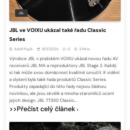
JBL
JBL ve VOIXU ukázal také řadu Classic
Series
Adolf Pupík
18.07.2024
0
3 Mins
Výrobce JBL v pražském VOIXU ukázal novou řadu AV
receiverů JBL MA a reproduktory JBL Stage 2. Každý
si tak může svou domácnost kvalitně ozvučit. K vidění
a slyšení byla také řada produktů Classic Series.
Produkty zapadající do této řady nejsou žádnou
novinkou, ale jsou skvělé a mnoha staromilců ocení
jejich design. JBL TT350 Classic…
>>Přečíst celý článek