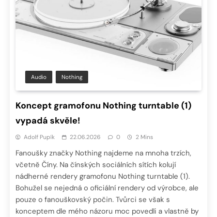
Audio
Nothing
Koncept gramofonu Nothing turntable (1)
vypadá skvěle!
Adolf Pupík
22.06.2026
0
2 Mins
Fanoušky značky Nothing najdeme na mnoha trzích,
včetně Číny. Na čínských sociálních sítích kolují
nádherné rendery gramofonu Nothing turntable (1).
Bohužel se nejedná o oficiální rendery od výrobce, ale
pouze o fanouškovský počin. Tvůrci se však s
konceptem dle mého názoru moc povedli a vlastně by