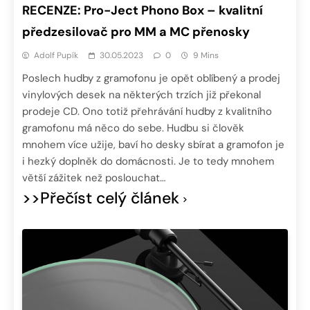
RECENZE: Pro-Ject Phono Box – kvalitní
předzesilovač pro MM a MC přenosky
Adolf Pupík
30.05.2023
0
9 Mins
Poslech hudby z gramofonu je opět oblíbený a prodej
vinylových desek na některých trzích již překonal
prodeje CD. Ono totiž přehrávání hudby z kvalitního
gramofonu má něco do sebe. Hudbu si člověk
mnohem více užije, baví ho desky sbírat a gramofon je
i hezký doplněk do domácnosti. Je to tedy mnohem
větší zážitek než poslouchat…
>>Přečíst celý článek