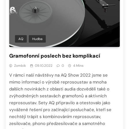
AQ
Hudba
Gramofonní poslech bez komplikací
Zombik
09.10.2022
0
4 Mins
V rámci naší návštěvy na AQ Show 2022 jsme se
mimo informací o výrobě reprosoustav a mnoha
dalších novinkách z oblasti audia dozvěděli také o
zvýhodněných sestavách gramofonů a aktivních
reprosoustav. Sety AQ připravilo a otestovalo jako
vyvážené řešení pro začínající posluchače, kteří se
nechtějí trápit s kombinováním reprosoustav,
zesilovače, phono předzesilovače a samotného