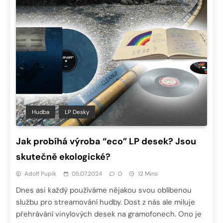
Hudba
LP Desky
Jak probíhá výroba “eco” LP desek? Jsou
skutečně ekologické?
Adolf Pupík
05.07.2024
0
12 Mins
Dnes asi každý používáme nějakou svou oblíbenou
službu pro streamování hudby. Dost z nás ale miluje
přehrávání vinylových desek na gramofonech. Ono je