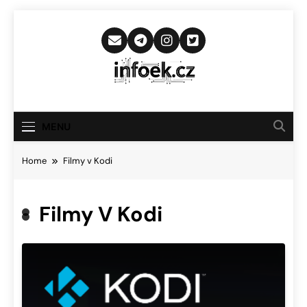
Skip
to
content
Infoek.cz
Web Věnující Se Technologickým
Novinkám
MENU
Home
Filmy v Kodi
Filmy V Kodi