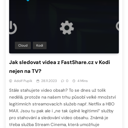
Cloud
Kodi
Jak sledovat videa z FastShare.cz v Kodi
nejen na TV?
Adolf Pupík
28.11.2023
0
4 Mins
Stále stahujete video obsah? To se dnes už tolik
nedělá, protože na našem trhu působí velké množství
legitimních streamovacích služeb např. Netflix a HBO
MAX. Jsou tu pak ale i „ne tak úplně legitimní“ služby
pro stahování a sledování video obsahu. Známá je
třeba služba Stream Cinema, která umožňuje