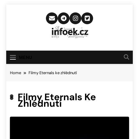
Skip
to
content
Infoek.cz
Web Věnující Se Technologickým
Novinkám
MENU
Home
Filmy Eternals ke zhlédnutí
Filmy Eternals Ke
Zhlédnutí