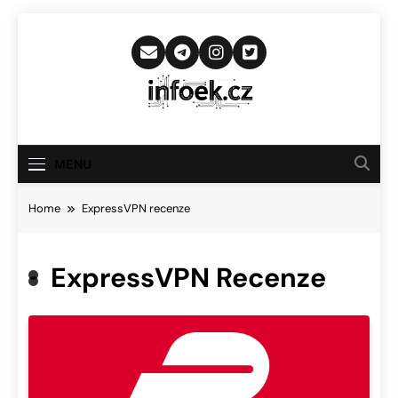
Skip
to
content
Infoek.cz
Web Věnující Se Technologickým
Novinkám
MENU
Home
ExpressVPN recenze
ExpressVPN Recenze