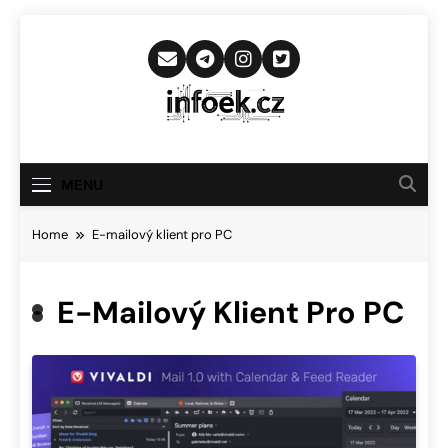
Skip
to
content
Infoek.cz
Web Věnující Se Technologickým
Novinkám
MENU
Home
E-mailový klient pro PC
E-Mailový Klient Pro PC