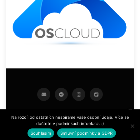
infoek.cz 2026.Developed By
.
BlazeThemes
Na rozdíl od ostatních nesbíráme vaše osobní údaje. Více se
dočtete v podmínkách infoek.cz. :)
Souhlasím
Smluvní podmínky a GDPR