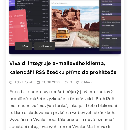
E-Mail
Software
Vivaldi integruje e-mailového klienta,
kalendář i RSS čtečku přímo do prohlížeče
Adolf Pupík
08.06.2022
0
3 Mins
Pokud si chcete vyzkoušet nějaký jiný internetový
prohlížeč, můžete vyzkoušet třeba Vivaldi. Prohlížeč
má mnoho zajímavých funkcí, jako je i třeba blokování
reklam a sledovacích prvků na webových stránkách.
Vývojáři na Vivaldi neustále pracují a nově oznamují
spuštění integrovaných funkcí Vivaldi Mail, Vivaldi