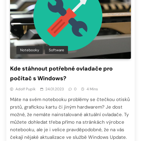
Notebooky
Software
Kde stáhnout potřebné ovladače pro
počítač s Windows?
Adolf Pupík
24.01.2023
0
4 Mins
Máte na svém notebooku problémy se čtečkou otisků
prstů, grafickou kartu či jiným hardwarem? Je dost
možné, že nemáte nainstalované aktuální ovladače. Ty
můžete dohledat třeba přímo na stránkách výrobce
notebooku, ale je i velice pravděpodobné, že na vás
čekají nějaké aktualizace ve službě Windows Update.