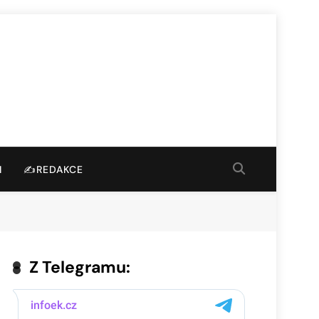
I
✍️REDAKCE
Z Telegramu: