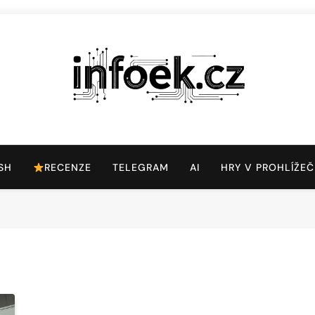
Infoek.cz
Web Věnující Se Technologickým Novinkám
SH
RECENZE
TELEGRAM
AI
HRY V PROHLÍŽEČ