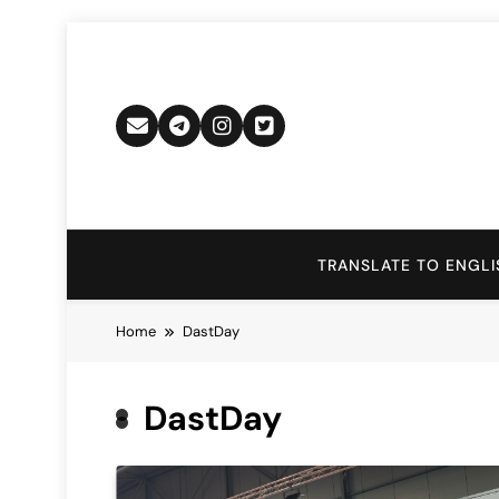
Skip
to
content
TRANSLATE TO ENGLI
Home
DastDay
DastDay