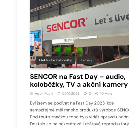
Elektrické Koloběžky
Kamery
SENCOR na Fast Day – audio,
koloběžky, TV a akční kamery
Adolf Pupík
05.10.2023
0
10 Mins
Byl jsem se podívat na Fast Day 2023, kde
samozřejmě měl mnoho produktů výrobce SENC
Pod touto značkou toho bylo vidět opravdu hodn
Dostalo se na bezdrátové i drátové reproduktory