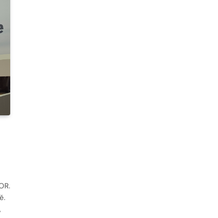
OR.
ě.
,