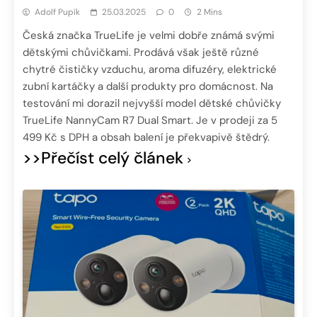
Adolf Pupík
25.03.2025
0
2 Mins
Česká značka TrueLife je velmi dobře známá svými
dětskými chůvičkami. Prodává však ještě různé
chytré čističky vzduchu, aroma difuzéry, elektrické
zubní kartáčky a další produkty pro domácnost. Na
testování mi dorazil nejvyšší model dětské chůvičky
TrueLife NannyCam R7 Dual Smart. Je v prodeji za 5
499 Kč s DPH a obsah balení je překvapivě štědrý.
>>Přečíst celý článek