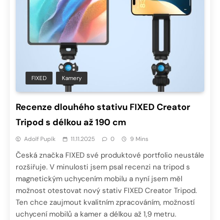
FIXED
Kamery
Recenze dlouhého stativu FIXED Creator
Tripod s délkou až 190 cm
Adolf Pupík
11.11.2025
0
9 Mins
Česká značka FIXED své produktové portfolio neustále
rozšiřuje. V minulosti jsem psal recenzi na tripod s
magnetickým uchycením mobilu a nyní jsem měl
možnost otestovat nový stativ FIXED Creator Tripod.
Ten chce zaujmout kvalitním zpracováním, možností
uchycení mobilů a kamer a délkou až 1,9 metru.