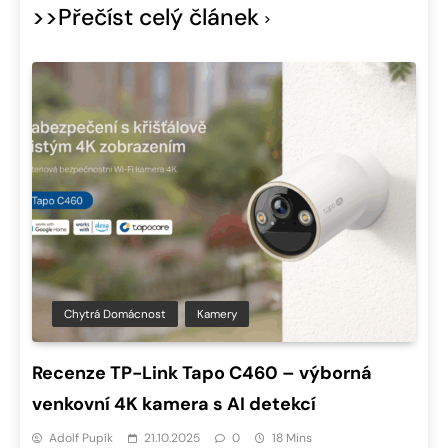
>>Přečíst celý článek
Chytrá Domácnost
Kamery
Recenze TP-Link Tapo C460 – výborná
venkovní 4K kamera s AI detekcí
Adolf Pupík
21.10.2025
0
18 Mins