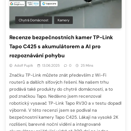
Chytrá Domácnost
Kamery
Recenze bezpečnostních kamer TP-Link
Tapo C425 s akumulátorem a AI pro
rozpoznávání pohybu
Adolf Pupík
13.06.2025
0
25 Mins
Značku TP-Link můžete znát především z Wi-Fi
routerů a dalších síťových řešení. Na našem trhu
prodává také produkty do chytré domácnosti, a to
pod značkou Tapo. Nedávno jsem recenzoval
robotický vysavač TP-Link Tapo RV30 a v testu dopadl
výborně. V této recenzi jsem se podíval na
bezpečnostní kamery Tapo C425. Lákají na vysoké 2K
rozlišení, barevné noční vidění a integrované