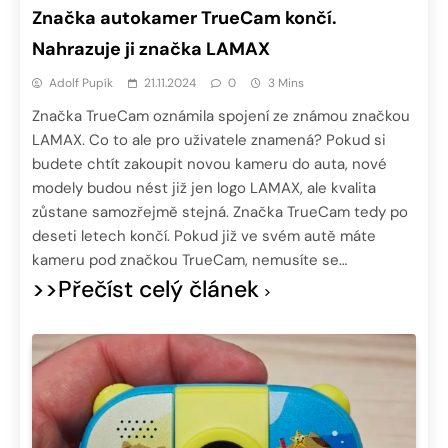
Značka autokamer TrueCam končí.
Nahrazuje ji značka LAMAX
Adolf Pupík
21.11.2024
0
3 Mins
Značka TrueCam oznámila spojení ze známou značkou
LAMAX. Co to ale pro uživatele znamená? Pokud si
budete chtít zakoupit novou kameru do auta, nové
modely budou nést již jen logo LAMAX, ale kvalita
zůstane samozřejmě stejná. Značka TrueCam tedy po
deseti letech končí. Pokud již ve svém autě máte
kameru pod značkou TrueCam, nemusíte se…
>>Přečíst celý článek