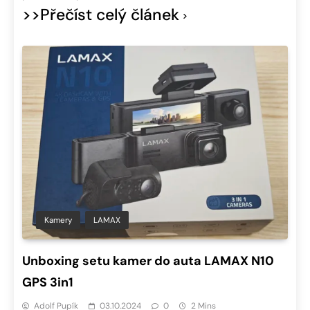
>>Přečíst celý článek
Kamery
LAMAX
Unboxing setu kamer do auta LAMAX N10
GPS 3in1
Adolf Pupík
03.10.2024
0
2 Mins