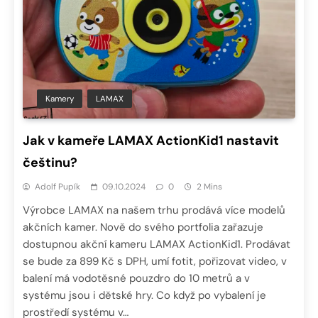
Kamery
LAMAX
Jak v kameře LAMAX ActionKid1 nastavit
češtinu?
Adolf Pupík
09.10.2024
0
2 Mins
Výrobce LAMAX na našem trhu prodává více modelů
akčních kamer. Nově do svého portfolia zařazuje
dostupnou akční kameru LAMAX ActionKid1. Prodávat
se bude za 899 Kč s DPH, umí fotit, pořizovat video, v
balení má vodotěsné pouzdro do 10 metrů a v
systému jsou i dětské hry. Co když po vybalení je
prostředí systému v…