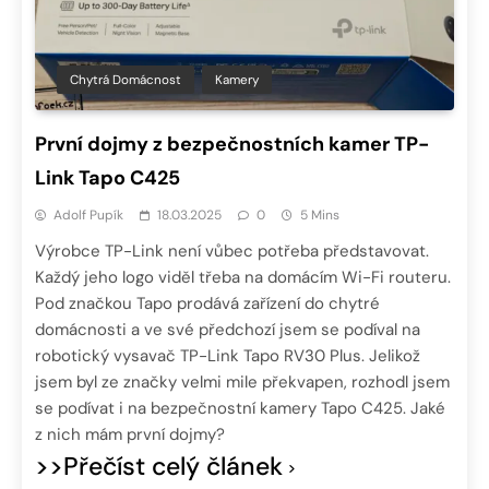
Chytrá Domácnost
Kamery
První dojmy z bezpečnostních kamer TP-
Link Tapo C425
Adolf Pupík
18.03.2025
0
5 Mins
Výrobce TP-Link není vůbec potřeba představovat.
Každý jeho logo viděl třeba na domácím Wi-Fi routeru.
Pod značkou Tapo prodává zařízení do chytré
domácnosti a ve své předchozí jsem se podíval na
robotický vysavač TP-Link Tapo RV30 Plus. Jelikož
jsem byl ze značky velmi mile překvapen, rozhodl jsem
se podívat i na bezpečnostní kamery Tapo C425. Jaké
z nich mám první dojmy?
>>Přečíst celý článek