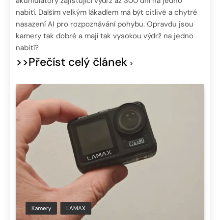
akumulátory zajišťující výdrž až 300 dní na jedno
nabití. Dalším velkým lákadlem má být citlivé a chytré
nasazení AI pro rozpoznávání pohybu. Opravdu jsou
kamery tak dobré a mají tak vysokou výdrž na jedno
nabití?
>>Přečíst celý článek
Kamery
LAMAX