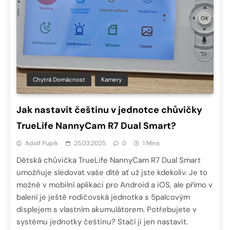
Chytrá Domácnost
Kamery
Jak nastavit češtinu v jednotce chůvičky
TrueLife NannyCam R7 Dual Smart?
Adolf Pupík
25.03.2025
0
1 Mins
Dětská chůvička TrueLife NannyCam R7 Dual Smart
umožňuje sledovat vaše dítě ať už jste kdekoliv. Je to
možné v mobilní aplikaci pro Android a iOS, ale přímo v
balení je ještě rodičovská jednotka s 5palcovým
displejem s vlastním akumulátorem. Potřebujete v
systému jednotky češtinu? Stačí ji jen nastavit.