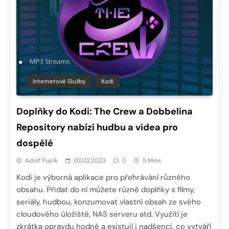
Internetové Služby
Kodi
Doplňky do Kodi: The Crew a Dobbelina
Repository nabízí hudbu a videa pro
dospělé
Adolf Pupík
02.02.2023
0
5 Mins
Kodi je výborná aplikace pro přehrávání různého
obsahu. Přidat do ní můžete různé doplňky s filmy,
seriály, hudbou, konzumovat vlastní obsah ze svého
cloudového úložiště, NAS serveru atd. Využití je
zkrátka opravdu hodně a existují i nadšenci, co vytváří