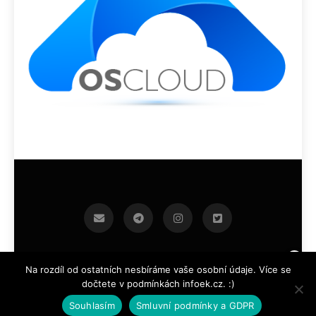
infoek.cz 2026.Developed By
.
BlazeThemes
Na rozdíl od ostatních nesbíráme vaše osobní údaje. Více se
dočtete v podmínkách infoek.cz. :)
Souhlasím
Smluvní podmínky a GDPR