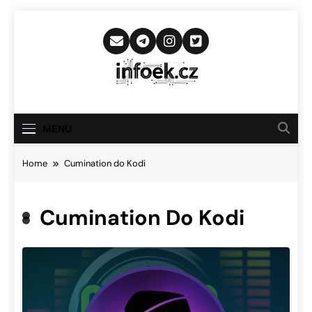
Skip
to
content
Infoek.cz
Web Věnující Se Technologickým
Novinkám
MENU
Home
Cumination do Kodi
Cumination Do Kodi