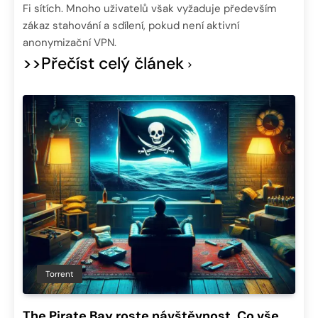
Fi sítích. Mnoho uživatelů však vyžaduje především
zákaz stahování a sdílení, pokud není aktivní
anonymizační VPN.
>>Přečíst celý článek
Torrent
The Pirate Bay roste návštěvnost. Co vše