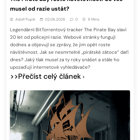
musel od razie ustát?
Adolf Pupík
02.06.2026
0
9 Mins
Legendární BitTorrentový tracker The Pirate Bay slaví
20 let od policejní razie. Webové stránky fungují
dodnes a objevují se zprávy, že jim opět roste
návštěvnost. Jak se nesmrtelné „pirátské zátoce“ daří
dnes? Jaký tlak musel za ty roky snášet a stále ho
upozaďují internetové vyhledávače?
>>Přečíst celý článek