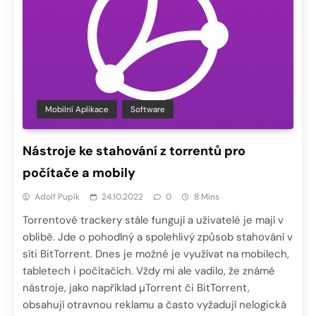
Mobilní Aplikace
Software
Nástroje ke stahování z torrentů pro
počítače a mobily
Adolf Pupík
24.10.2022
0
8 Mins
Torrentové trackery stále fungují a uživatelé je mají v
oblibě. Jde o pohodlný a spolehlivý způsob stahování v
síti BitTorrent. Dnes je možné je využívat na mobilech,
tabletech i počítačích. Vždy mi ale vadilo, že známé
nástroje, jako například µTorrent či BitTorrent,
obsahují otravnou reklamu a často vyžadují nelogická