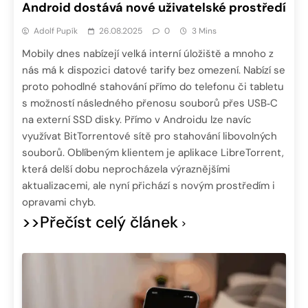
Android dostává nové uživatelské prostředí
Adolf Pupík
26.08.2025
0
3 Mins
Mobily dnes nabízejí velká interní úložiště a mnoho z
nás má k dispozici datové tarify bez omezení. Nabízí se
proto pohodlné stahování přímo do telefonu či tabletu
s možností následného přenosu souborů přes USB‑C
na externí SSD disky. Přímo v Androidu lze navíc
využívat BitTorrentové sítě pro stahování libovolných
souborů. Oblíbeným klientem je aplikace LibreTorrent,
která delší dobu neprocházela výraznějšími
aktualizacemi, ale nyní přichází s novým prostředím i
opravami chyb.
>>Přečíst celý článek