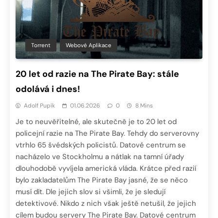
Torrent
Webové Aplikace
20 let od razie na The Pirate Bay: stále
odolává i dnes!
Adolf Pupík
01.06.2026
0
8 Mins
Je to neuvěřitelné, ale skutečně je to 20 let od
policejní razie na The Pirate Bay. Tehdy do serverovny
vtrhlo 65 švédských policistů. Datové centrum se
nacházelo ve Stockholmu a nátlak na tamní úřady
dlouhodobě vyvíjela americká vláda. Krátce před razií
bylo zakladatelům The Pirate Bay jasné, že se něco
musí dít. Dle jejich slov si všimli, že je sledují
detektivové. Nikdo z nich však ještě netušil, že jejich
cílem budou servery The Pirate Bay. Datové centrum