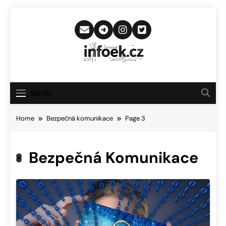
Skip
to
content
Infoek.cz
Web Věnující Se Technologickým
Novinkám
MENU
Home
Bezpečná komunikace
Page 3
Bezpečná Komunikace