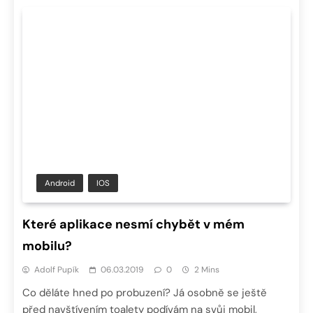
Android
IOS
Které aplikace nesmí chybět v mém
mobilu?
Adolf Pupík
06.03.2019
0
2 Mins
Co děláte hned po probuzení? Já osobně se ještě
před navštívením toalety podívám na svůj mobil,