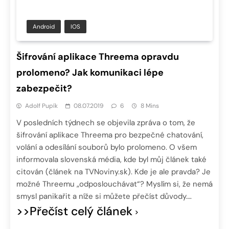
Android
IOS
Šifrování aplikace Threema opravdu
prolomeno? Jak komunikaci lépe
zabezpečit?
Adolf Pupík
08.07.2019
6
8 Mins
V posledních týdnech se objevila zpráva o tom, že
šifrování aplikace Threema pro bezpečné chatování,
volání a odesílání souborů bylo prolomeno. O všem
informovala slovenská média, kde byl můj článek také
citován (článek na TVNoviny.sk). Kde je ale pravda? Je
možné Threemu „odposlouchávat“? Myslím si, že nemá
smysl panikařit a níže si můžete přečíst důvody….
>>Přečíst celý článek