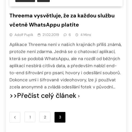
Threema vysvětluje, že za každou službu
včetně WhatsAppu platíte
Adolf Pupík
21.02.2019
6
4 Mins
Aplikace Threema není v našich krajinách příliš známá,
protože není zdarma. Jedná se o chatovací aplikací,
která se podobá WhatsAppu, ale na rozdíl od běžných
aplikací nesbírá citlivá data, a především nabízí end-
to-end šifrování pro psaní, hovory i odesílání souborů.
Dokonce umí i šifrované videohovory, lze ji používat
zcela anonymně a zvládá odesílání fotek v původní…
>>Přečíst celý článek
1
2
3