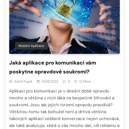
Mobilní Aplikace
Jaká aplikace pro komunikaci vám
poskytne opravdové soukromí?
Adolf Pupík
14.08.2022
0
12 Mins
Aplikací pro komunikaci je v dnešní době opravdu
mnoho a většina z nich láká na bezpečné šifrování a
soukromí. Jsou ale jejich tvrzení opravdu pravdivá?
Většinou tomu tak bohužel není a drtivá většina
takových aplikací veškeré konverzace nejen uchovává,
ale také analyzuje, sbírá o vás mnoho dat, cílí reklamu a