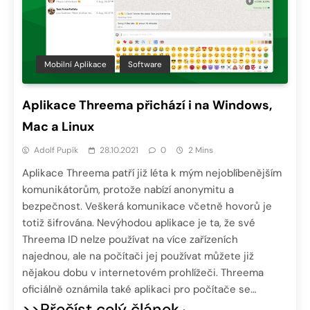
Mobilní Aplikace
Software
Aplikace Threema přichází i na Windows,
Mac a Linux
Adolf Pupík
28.10.2021
0
2 Mins
Aplikace Threema patří již léta k mým nejoblíbenějším
komunikátorům, protože nabízí anonymitu a
bezpečnost. Veškerá komunikace včetně hovorů je
totiž šifrována. Nevýhodou aplikace je ta, že své
Threema ID nelze používat na více zařízeních
najednou, ale na počítači jej používat můžete již
nějakou dobu v internetovém prohlížeči. Threema
oficiálně oznámila také aplikaci pro počítače se…
>>Přečíst celý článek