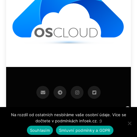
infoek.cz 2026.Developed By
.
BlazeThemes
Na rozdíl od ostatních nesbíráme vaše osobní údaje. Více se
dočtete v podmínkách infoek.cz. :)
Souhlasím
Smluvní podmínky a GDPR