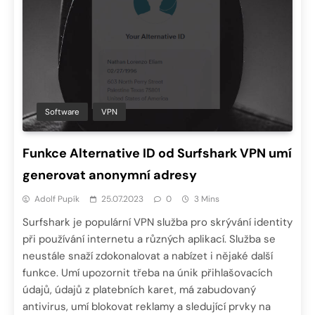
Software
VPN
Funkce Alternative ID od Surfshark VPN umí
generovat anonymní adresy
Adolf Pupík
25.07.2023
0
3 Mins
Surfshark je populární VPN služba pro skrývání identity
při používání internetu a různých aplikací. Služba se
neustále snaží zdokonalovat a nabízet i nějaké další
funkce. Umí upozornit třeba na únik přihlašovacích
údajů, údajů z platebních karet, má zabudovaný
antivirus, umí blokovat reklamy a sledující prvky na