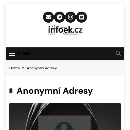
Skip
to
content
Infoek.cz
Web Věnující Se Technologickým
Novinkám
MENU
Home
Anonymní adresy
Anonymní Adresy