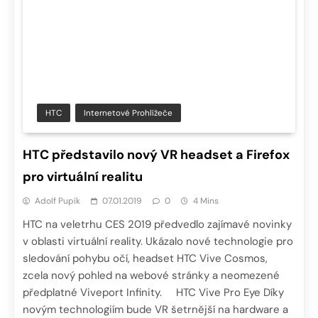
HTC
Internetové Prohlížeče
HTC představilo nový VR headset a Firefox
pro virtuální realitu
Adolf Pupík
07.01.2019
0
4 Mins
HTC na veletrhu CES 2019 předvedlo zajímavé novinky
v oblasti virtuální reality. Ukázalo nové technologie pro
sledování pohybu očí, headset HTC Vive Cosmos,
zcela nový pohled na webové stránky a neomezené
předplatné Viveport Infinity. HTC Vive Pro Eye Díky
novým technologiím bude VR šetrnější na hardware a