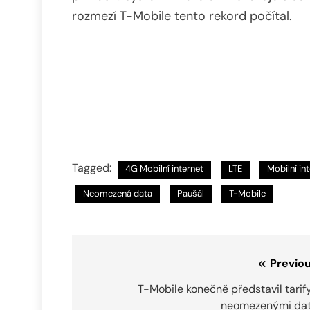
rozmezí T-Mobile tento rekord počítal.
Tagged:
4G Mobilní internet
LTE
Mobilní in
Neomezená data
Paušál
T-Mobile
Navigace
Previou
pro
T-Mobile konečně představil tarif
neomezenými dat