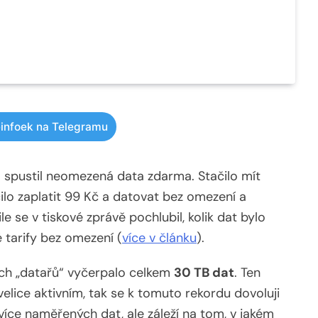
infoek na Telegramu
o spustil neomezená data zdarma. Stačilo mít
čilo zaplatit 99 Kč a datovat bez omezení a
 se v tiskové zprávě pochlubil, kolik dat bylo
tarify bez omezení (
více v článku
).
ších „datařů“ vyčerpalo celkem
30 TB dat
. Ten
 velice aktivním, tak se k tomuto rekordu dovoluji
 více naměřených dat, ale záleží na tom, v jakém