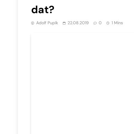
dat?
Adolf Pupík
22.08.2019
0
1 Mins