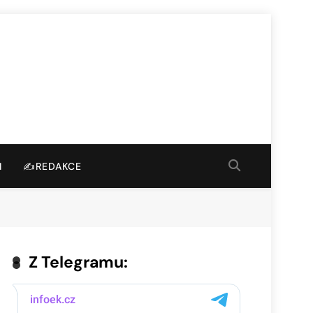
I
✍️REDAKCE
Z Telegramu: