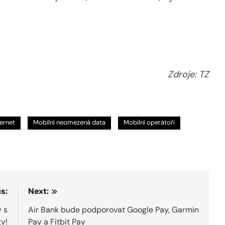
Zdroje: TZ
ternet
Mobilní neomezená data
Mobilní operátoři
s:
Next:
y s
Air Bank bude podporovat Google Pay, Garmin
y!
Pay a Fitbit Pay