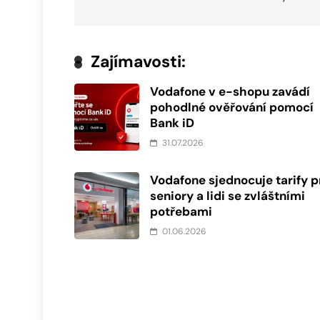
příspěvek
Zajímavosti:
Vodafone v e-shopu zavádí
pohodlné ověřování pomocí
Bank iD
31.07.2026
Vodafone sjednocuje tarify p
seniory a lidi se zvláštními
potřebami
01.06.2026