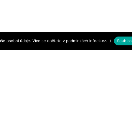
aše osobní údaje. Více se dočtete v podmínkách infoek.cz. :)
Souhlas