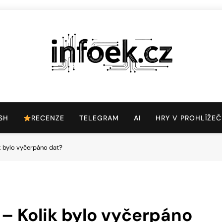
Infoek.cz
Web Věnující Se Technologickým Novinkám
SH
RECENZE
TELEGRAM
AI
HRY V PROHLÍŽEČ
k bylo vyčerpáno dat?
 – Kolik bylo vyčerpáno